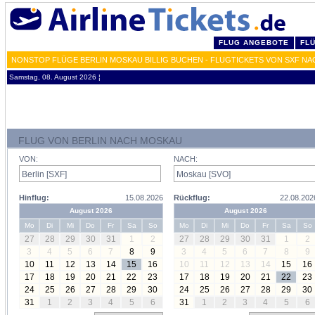
FLUG ANGEBOTE
FL
NONSTOP FLÜGE BERLIN MOSKAU BILLIG BUCHEN - FLUGTICKETS VON SXF NA
Samstag, 08. August 2026 ¦
FLUG VON BERLIN NACH MOSKAU
VON:
NACH:
Hinflug:
15.08.2026
Rückflug:
22.08.202
August 2026
August 2026
Mo
Di
Mi
Do
Fr
Sa
So
Mo
Di
Mi
Do
Fr
Sa
So
27
28
29
30
31
1
2
27
28
29
30
31
1
2
3
4
5
6
7
8
9
3
4
5
6
7
8
9
10
11
12
13
14
15
16
10
11
12
13
14
15
16
17
18
19
20
21
22
23
17
18
19
20
21
22
23
24
25
26
27
28
29
30
24
25
26
27
28
29
30
31
1
2
3
4
5
6
31
1
2
3
4
5
6