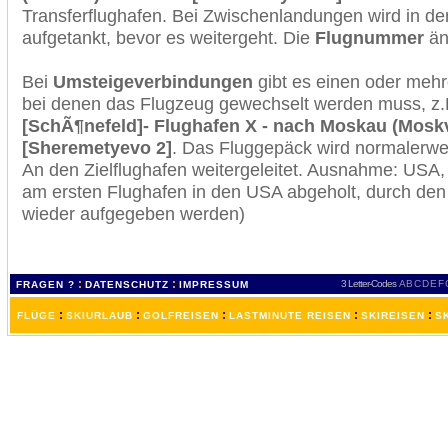
Transferflughafen. Bei Zwischenlandungen wird in de
aufgetankt, bevor es weitergeht. Die
Flugnummer
änd
Bei
Umsteigeverbindungen
gibt es einen oder meh
bei denen das Flugzeug gewechselt werden muss, z
[SchÃ¶nefeld]- Flughafen X - nach Moskau (Mosk
[Sheremetyevo 2]
. Das Fluggepäck wird normalerwei
An den Zielflughafen weitergeleitet. Ausnahme: USA
am ersten Flughafen in den USA abgeholt, durch den
wieder aufgegeben werden)
:
:
3 Letter-Codes
A
B
C
D
E
F
FRAGEN ?
DATENSCHUTZ
IMPRESSUM
:
:
:
:
:
FLÜGE
SKIURLAUB
GOLFREISEN
LASTMINUTE REISEN
SKIREISEN
S