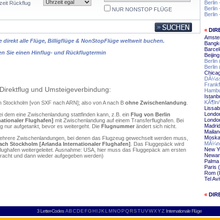
Berlin
zeit Rückflug
Berlin
NUR NONSTOP FLÜGE
Berlin 
«
DIR
Amste
 direkt alle Flüge, Billigflüge & NonStopFlüge weltweit buchen.
Bangk
Barcel
en Sie einen Hinflug- und Rückflugtermin
Beijin
Berlin
Berlin
Chica
DÃ¼ss
Frankf
Direktflug und Umsteigeverbindung:
Hambu
Istanb
KÃ¶ln
ach Stockholm [von SXF nach ARN]; also von A nach B
ohne Zwischenlandung
.
Lissab
Londo
ei dem eine Zwischenlandung stattfinden kann, z.B. ein
Flug von Berlin
Londo
ationaler Flughafen]
mit Zwischenlandung auf einem Transferflughafen. Bei
Madri
 nur aufgetankt, bevor es weitergeht. Die
Flugnummer
ändert sich nicht.
Mailan
Moska
mehrere Zwischenlandungen, bei denen das Flugzeug gewechselt werden muss,
MÃ¼nc
nach Stockholm [Arlanda Internationaler Flughafen]
. Das Fluggepäck wird
New Y
flughafen weitergeleitet. Ausnahme: USA, hier muss das Fluggepäck am ersten
Newar
ebracht und dann wieder aufgegeben werden)
Palma 
Paris 
Rom (
Tel Av
«
DIR
3 Letter-Codes
A
B
C
D
E
F
G
H
I
J
K
L
M
N
O
P
Q
R
S
T
U
V
W
X
Y
Z
Internationale Flüge