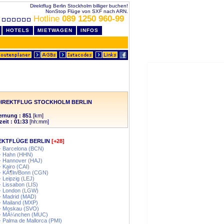
Direktflug Berlin Stockholm billiger buchen!
NonStop Flüge von SXF nach ARN.
Hotline
089 1250 960-99
HOTELS
MIETWAGEN
INFOS
DIREKTFLUG STOCKHOLM BERLIN
ernung : 851
[km]
zeit : 01:33
[hh:mm]
EKTFLÜGE BERLIN
[+28]
 - Barcelona (BCN)
 - Hahn (HHN)
 - Hannover (HAJ)
- Kairo (CAI)
 - KÃ¶ln/Bonn (CGN)
 - Leipzig (LEJ)
 - Lissabon (LIS)
 - London (LGW)
 - Madrid (MAD)
 - Mailand (MXP)
 - Moskau (SVO)
n - MÃ¼nchen (MUC)
 - Palma de Mallorca (PMI)