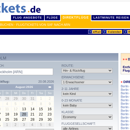
DIREKTFLÜGE
FLUG ANGEBOTE
FLÜGE
LASTMINUTE REISEN
BUCHEN - FLUGTICKETS VON SXF NACH ARN
OLM
» «
CH:
ROUTE:
Entf
Flug
ERWACHSENE:
kflug:
20.08.2026
«
DIR
Berlin
August 2026
2-11 JAHRE
Berlin
o
Di
Mi
Do
Fr
Sa
So
Berlin
Berlin 
7
28
29
30
31
1
2
Berlin
0-23 MONATE
4
5
6
7
8
9
Berlin
Berlin
0
11
12
13
14
15
16
Berlin
KLASSE:
7
18
19
20
21
22
23
Berlin
Berlin
4
25
26
27
28
29
30
Berlin
FLUGGESELLSCHAFT:
1
1
2
3
4
5
6
Berli
Berlin