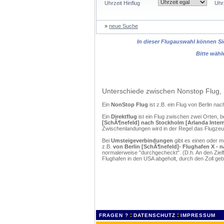
Uhrzeit Hinflug
Uhr
»
neue Suche
In dieser Flugauswahl können Sie
Bitte wähl
Unterschiede zwischen Nonstop Flug, 
Ein
NonStop Flug
ist z.B. ein Flug von Berlin n
Ein
Direktflug
ist ein Flug zwischen zwei Orten, b
[SchÃ¶nefeld] nach Stockholm [Arlanda Intern
Zwischenlandungen wird in der Regel das Flugzeug
Bei
Umsteigeverbindungen
gibt es einen oder 
z.B.
von Berlin [SchÃ¶nefeld]- Flughafen X - 
normalerweise "durchgecheckt". (D.h. An den Ziel
Flughafen in den USA abgeholt, durch den Zoll g
:
:
FRAGEN ?
DATENSCHUTZ
IMPRESSUM