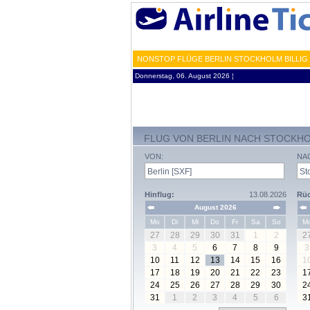
NONSTOP FLÜGE BERLIN STOCKHOLM BILLIG 
Donnerstag, 06. August 2026 ¦
FLUG VON BERLIN NACH STOCKH
VON:
NA
Hinflug:
13.08.2026
Rüc
August 2026
Mo
Di
Mi
Do
Fr
Sa
So
M
27
28
29
30
31
1
2
2
3
4
5
6
7
8
9
3
10
11
12
13
14
15
16
1
17
18
19
20
21
22
23
1
24
25
26
27
28
29
30
2
31
1
2
3
4
5
6
3