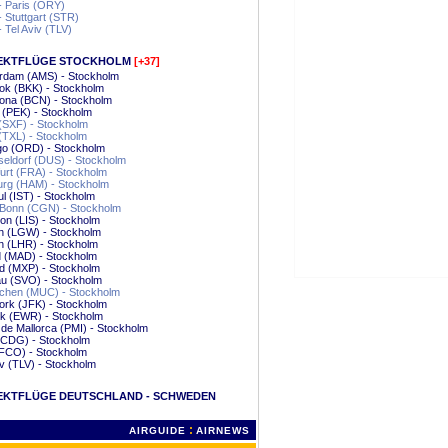
 - Paris (ORY)
 - Stuttgart (STR)
- Tel Aviv (TLV)
EKTFLÜGE STOCKHOLM
[+37]
rdam (AMS) - Stockholm
ok (BKK) - Stockholm
ona (BCN) - Stockholm
g (PEK) - Stockholm
 (SXF) - Stockholm
 (TXL) - Stockholm
go (ORD) - Stockholm
eldorf (DUS) - Stockholm
urt (FRA) - Stockholm
rg (HAM) - Stockholm
ul (IST) - Stockholm
/Bonn (CGN) - Stockholm
on (LIS) - Stockholm
n (LGW) - Stockholm
n (LHR) - Stockholm
d (MAD) - Stockholm
d (MXP) - Stockholm
u (SVO) - Stockholm
hen (MUC) - Stockholm
ork (JFK) - Stockholm
k (EWR) - Stockholm
de Mallorca (PMI) - Stockholm
(CDG) - Stockholm
FCO) - Stockholm
iv (TLV) - Stockholm
EKTFLÜGE DEUTSCHLAND - SCHWEDEN
:
AIRGUIDE
AIRNEWS