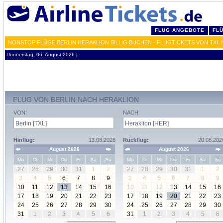
FLUG ANGEBOTE
FL
NONSTOP FLÜGE BERLIN HERAKLION BILLIG BUCHEN - FLUGTICKETS VON TXL
Donnerstag, 06. August 2026 ¦
FLUG VON BERLIN NACH HERAKLION
VON:
NACH:
Hinflug:
13.08.2026
Rückflug:
20.08.202
August 2026
August 2026
Mo
Di
Mi
Do
Fr
Sa
So
Mo
Di
Mi
Do
Fr
Sa
So
27
28
29
30
31
1
2
27
28
29
30
31
1
2
3
4
5
6
7
8
9
3
4
5
6
7
8
9
10
11
12
13
14
15
16
10
11
12
13
14
15
16
17
18
19
20
21
22
23
17
18
19
20
21
22
23
24
25
26
27
28
29
30
24
25
26
27
28
29
30
31
1
2
3
4
5
6
31
1
2
3
4
5
6