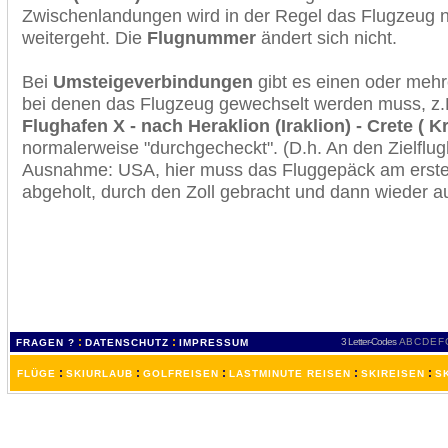
Zwischenlandungen wird in der Regel das Flugzeug n
weitergeht. Die
Flugnummer
ändert sich nicht.
Bei
Umsteigeverbindungen
gibt es einen oder meh
bei denen das Flugzeug gewechselt werden muss, z
Flughafen X - nach Heraklion (Iraklion) - Crete ( Kr
normalerweise "durchgecheckt". (D.h. An den Zielflugh
Ausnahme: USA, hier muss das Fluggepäck am erste
abgeholt, durch den Zoll gebracht und dann wieder 
:
:
3 Letter-Codes
A
B
C
D
E
F
FRAGEN ?
DATENSCHUTZ
IMPRESSUM
:
:
:
:
:
FLÜGE
SKIURLAUB
GOLFREISEN
LASTMINUTE REISEN
SKIREISEN
S