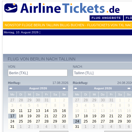
FLUG ANGEBOTE
FL
NONSTOP FLÜGE BERLIN TALLINN BILLIG BUCHEN - FLUGTICKETS VON TXL NAC
Montag, 10. August 2026 ¦
FLUG VON BERLIN NACH TALLINN
VON:
NACH:
Hinflug:
17.08.2026
Rückflug:
24.08.202
August 2026
August 2026
Mo
Di
Mi
Do
Fr
Sa
So
Mo
Di
Mi
Do
Fr
Sa
So
27
28
29
30
31
1
2
27
28
29
30
31
1
2
3
4
5
6
7
8
9
3
4
5
6
7
8
9
10
11
12
13
14
15
16
10
11
12
13
14
15
16
17
18
19
20
21
22
23
17
18
19
20
21
22
23
24
25
26
27
28
29
30
24
25
26
27
28
29
30
31
1
2
3
4
5
6
31
1
2
3
4
5
6