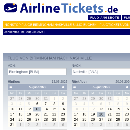
FLUG ANGEBOTE
FL
NONSTOP FLÜGE BIRMINGHAM NASHVILLE BILLIG BUCHEN - FLUGTICKETS VON
Donnerstag, 06. August 2026 ¦
FLUG VON BIRMINGHAM NACH NASHVILLE
VON:
NACH:
Hinflug:
13.08.2026
Rückflug:
20.08.202
August 2026
August 2026
Mo
Di
Mi
Do
Fr
Sa
So
Mo
Di
Mi
Do
Fr
Sa
So
27
28
29
30
31
1
2
27
28
29
30
31
1
2
3
4
5
6
7
8
9
3
4
5
6
7
8
9
10
11
12
13
14
15
16
10
11
12
13
14
15
16
17
18
19
20
21
22
23
17
18
19
20
21
22
23
24
25
26
27
28
29
30
24
25
26
27
28
29
30
31
1
2
3
4
5
6
31
1
2
3
4
5
6