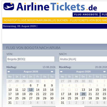
FLUG ANGEBOTE
FL
NONSTOP FLÜGE BOGOTA ARUBA BILLIG BUCHEN - FLUGTICKETS VON BOG NA
Donnerstag, 06. August 2026 ¦
FLUG VON BOGOTA NACH ARUBA
VON:
NACH:
Hinflug:
13.08.2026
Rückflug:
20.08.202
August 2026
August 2026
Mo
Di
Mi
Do
Fr
Sa
So
Mo
Di
Mi
Do
Fr
Sa
So
27
28
29
30
31
1
2
27
28
29
30
31
1
2
3
4
5
6
7
8
9
3
4
5
6
7
8
9
10
11
12
13
14
15
16
10
11
12
13
14
15
16
17
18
19
20
21
22
23
17
18
19
20
21
22
23
24
25
26
27
28
29
30
24
25
26
27
28
29
30
31
1
2
3
4
5
6
31
1
2
3
4
5
6