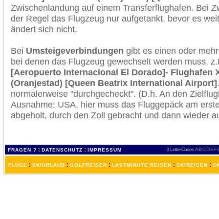
Zwischenlandung auf einem Transferflughafen. Bei Z
der Regel das Flugzeug nur aufgetankt, bevor es wei
ändert sich nicht.
Bei
Umsteigeverbindungen
gibt es einen oder meh
bei denen das Flugzeug gewechselt werden muss, z
[Aeropuerto Internacional El Dorado]- Flughafen 
(Oranjestad) [Queen Beatrix International Airport]
normalerweise "durchgecheckt". (D.h. An den Zielflugh
Ausnahme: USA, hier muss das Fluggepäck am erste
abgeholt, durch den Zoll gebracht und dann wieder 
:
:
3 Letter-Codes
A
B
C
D
E
F
FRAGEN ?
DATENSCHUTZ
IMPRESSUM
:
:
:
:
:
FLÜGE
SKIURLAUB
GOLFREISEN
LASTMINUTE REISEN
SKIREISEN
S