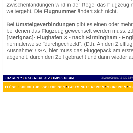
Zwischenlandungen wird in der Regel das Flugzeug n
weitergeht. Die
Flugnummer
ändert sich nicht.
Bei
Umsteigeverbindungen
gibt es einen oder meh
bei denen das Flugzeug gewechselt werden muss, z
[Merignac]- Flughafen X - nach Birmingham - Eng
normalerweise "durchgecheckt". (D.h. An den Zielflugh
Ausnahme: USA, hier muss das Fluggepäck am erste
abgeholt, durch den Zoll gebracht und dann wieder 
:
:
3 Letter-Codes
A
B
C
D
E
F
FRAGEN ?
DATENSCHUTZ
IMPRESSUM
:
:
:
:
:
FLÜGE
SKIURLAUB
GOLFREISEN
LASTMINUTE REISEN
SKIREISEN
S