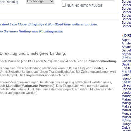
Borde
zeit Rückflug
Borde
NUR NONSTOP FLÜGE
Bordea
Bordea
Borde
Borde
Bordea
 direkt alle Flüge, Billigflüge & NonStopFlüge weltweit buchen.
Borde
en Sie einen Hinflug- und Rückflugtermin
«
DIR
Algier
Amster
Antana
Barcel
Direktflug und Umsteigeverbindung:
Bordea
BrÃ¼ss
Casabl
x nach Marseille [von BOD nach MRS]; also von A nach B
ohne Zwischenlandung
.
Dublin
Fes (F
ei dem eine Zwischenlandung stattfinden kann, z.B. ein
Flug von Bordeaux
Frankf
e]
mit Zwischenlandung auf einem Transferflughafen. Bei Zwischenlandungen wird
Genf (
s weitergeht. Die
Flugnummer
ändert sich nicht.
Istanb
KÃ¶ln/
mehrere Zwischenlandungen, bei denen das Flugzeug gewechselt werden muss,
Librevi
ach Marseille [Marignane-Provence]
. Das Fluggepäck wird normalerweise
Lissab
ergeleitet. Ausnahme: USA, hier muss das Fluggepäck am ersten Flughafen in den
London
wieder aufgegeben werden)
Madrid
Mailan
Malaga
Malta 
Marrak
Montre
Mulhou
MÃ¼nc
Ouaga
Oujda 