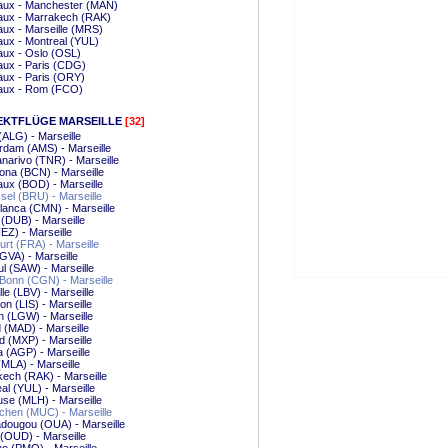
aux - Manchester (MAN)
aux - Marrakech (RAK)
ux - Marseille (MRS)
ux - Montreal (YUL)
aux - Oslo (OSL)
aux - Paris (CDG)
ux - Paris (ORY)
aux - Rom (FCO)
EKTFLÜGE MARSEILLE
[32]
 (ALG) - Marseille
dam (AMS) - Marseille
narivo (TNR) - Marseille
ona (BCN) - Marseille
ux (BOD) - Marseille
el (BRU) - Marseille
anca (CMN) - Marseille
 (DUB) - Marseille
EZ) - Marseille
urt (FRA) - Marseille
GVA) - Marseille
ul (SAW) - Marseille
Bonn (CGN) - Marseille
lle (LBV) - Marseille
on (LIS) - Marseille
 (LGW) - Marseille
 (MAD) - Marseille
d (MXP) - Marseille
 (AGP) - Marseille
(MLA) - Marseille
ech (RAK) - Marseille
al (YUL) - Marseille
se (MLH) - Marseille
hen (MUC) - Marseille
dougou (OUA) - Marseille
(OUD) - Marseille