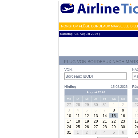
NONSTOP FLÜGE BORDEAUX MARSEILLE BILL
Samstag, 08. August 2026 ¦
FLUG VON BORDEAUX NACH MARS
VON:
NA
Hinflug:
15.08.2026
Rüc
August 2026
Mo
Di
Mi
Do
Fr
Sa
So
M
27
28
29
30
31
1
2
2
3
4
5
6
7
8
9
3
10
11
12
13
14
15
16
1
17
18
19
20
21
22
23
1
24
25
26
27
28
29
30
2
31
1
2
3
4
5
6
3