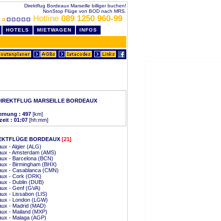
Direktflug Bordeaux Marseille billiger buchen!
NonStop Flüge von BOD nach MRS.
Hotline
089 1250 960-99
HOTELS
MIETWAGEN
INFOS
DIREKTFLUG MARSEILLE BORDEAUX
ernung : 497
[km]
zeit : 01:07
[hh:mm]
EKTFLÜGE BORDEAUX
[21]
ux - Algier (ALG)
aux - Amsterdam (AMS)
aux - Barcelona (BCN)
aux - Birmingham (BHX)
aux - Casablanca (CMN)
aux - Cork (ORK)
ux - Dublin (DUB)
aux - Genf (GVA)
ux - Lissabon (LIS)
aux - London (LGW)
aux - Madrid (MAD)
ux - Mailand (MXP)
aux - Malaga (AGP)