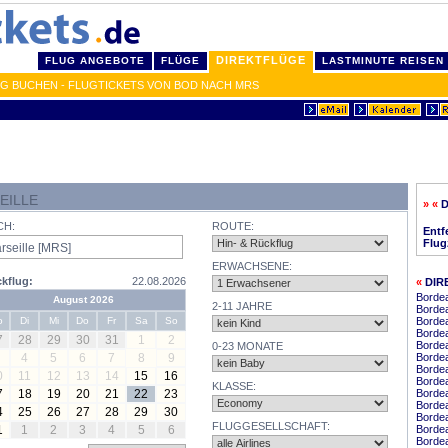
DIREKTFLÜGE
FLUG ANGEBOTE
FLÜGE
LASTMINUTE REISEN
IG BUCHEN - FLUGTICKETS VON BOD NACH MRS
EILLE
» «
CH:
ROUTE:
Entf
Flug
ERWACHSENE:
kflug:
22.08.2026
«
DIR
Bordea
August 2026
2-11 JAHRE
Borde
o
Di
Mi
Do
Fr
Sa
So
Borde
Borde
7
28
29
30
31
1
2
Borde
0-23 MONATE
4
5
6
7
8
9
Borde
Bordea
0
11
12
13
14
15
16
Borde
KLASSE:
7
18
19
20
21
22
23
Bordea
Borde
4
25
26
27
28
29
30
Borde
FLUGGESELLSCHAFT:
1
1
2
3
4
5
6
Bordea
Borde