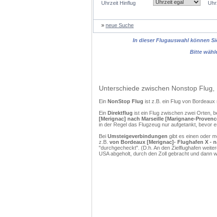
Uhrzeit Hinflug
Uhr
»
neue Suche
In dieser Flugauswahl können Sie
Bitte wähl
Unterschiede zwischen Nonstop Flug, 
Ein
NonStop Flug
ist z.B. ein Flug von Bordeau
Ein
Direktflug
ist ein Flug zwischen zwei Orten, b
[Merignac] nach Marseille [Marignane-Provenc
in der Regel das Flugzeug nur aufgetankt, bevor e
Bei
Umsteigeverbindungen
gibt es einen oder 
z.B.
von Bordeaux [Merignac]- Flughafen X - n
"durchgecheckt". (D.h. An den Zielflughafen weit
USA abgeholt, durch den Zoll gebracht und dann 