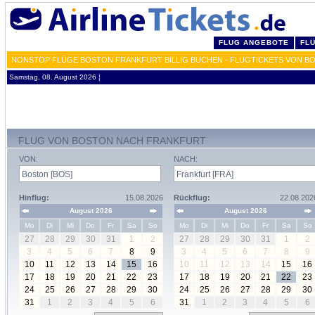
FLUG ANGEBOTE
FL
NONSTOP FLÜGE BOSTON FRANKFURT BILLIG BUCHEN - FLUGTICKETS VON B
Samstag, 08. August 2026 ¦
FLUG VON BOSTON NACH FRANKFURT
VON:
NACH:
Hinflug:
15.08.2026
Rückflug:
22.08.202
August 2026
August 2026
Mo
Di
Mi
Do
Fr
Sa
So
Mo
Di
Mi
Do
Fr
Sa
So
27
28
29
30
31
1
2
27
28
29
30
31
1
2
3
4
5
6
7
8
9
3
4
5
6
7
8
9
10
11
12
13
14
15
16
10
11
12
13
14
15
16
17
18
19
20
21
22
23
17
18
19
20
21
22
23
24
25
26
27
28
29
30
24
25
26
27
28
29
30
31
1
2
3
4
5
6
31
1
2
3
4
5
6