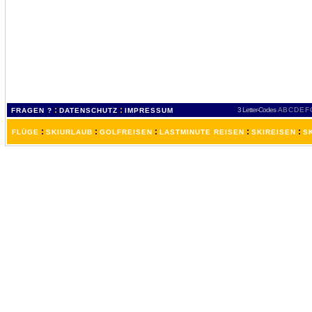
:
:
3 Letter-Codes
A
B
C
D
E
F
FRAGEN ?
DATENSCHUTZ
IMPRESSUM
:
:
:
:
:
FLÜGE
SKIURLAUB
GOLFREISEN
LASTMINUTE REISEN
SKIREISEN
S