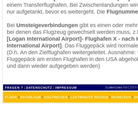
einem Transferflughafen. Bei Zwischenlandungen wir
nur aufgetankt, bevor es weitergeht. Die
Flugnumme
Bei
Umsteigeverbindungen
gibt es einen oder meh
bei denen das Flugzeug gewechselt werden muss, z
[Logan International Airport]- Flughafen X - nach H
International Airport]
. Das Fluggepäck wird normale
(D.h. An den Zielflughafen weitergeleitet. Ausnahme
Fluggepäck am ersten Flughafen in den USA abgeholt
und dann wieder aufgegeben werden)
:
:
3 Letter-Codes
A
B
C
D
E
F
FRAGEN ?
DATENSCHUTZ
IMPRESSUM
:
:
:
:
:
FLÜGE
SKIURLAUB
GOLFREISEN
LASTMINUTE REISEN
SKIREISEN
S