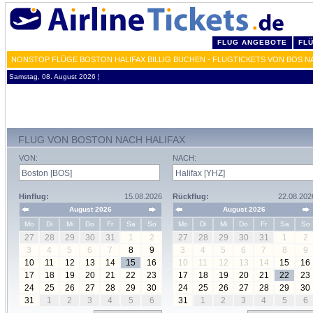
FLUG ANGEBOTE
FL
NONSTOP FLÜGE BOSTON HALIFAX BILLIG BUCHEN - FLUGTICKETS VON BOS N
Samstag, 08. August 2026 ¦
FLUG VON BOSTON NACH HALIFAX
VON:
NACH:
Hinflug:
15.08.2026
Rückflug:
22.08.202
August 2026
August 2026
Mo
Di
Mi
Do
Fr
Sa
So
Mo
Di
Mi
Do
Fr
Sa
So
27
28
29
30
31
1
2
27
28
29
30
31
1
2
3
4
5
6
7
8
9
3
4
5
6
7
8
9
10
11
12
13
14
15
16
10
11
12
13
14
15
16
17
18
19
20
21
22
23
17
18
19
20
21
22
23
24
25
26
27
28
29
30
24
25
26
27
28
29
30
31
1
2
3
4
5
6
31
1
2
3
4
5
6