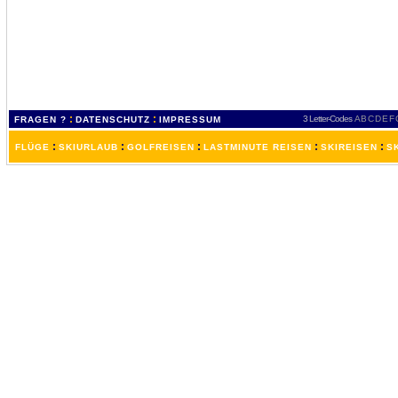
:
:
3 Letter-Codes
A
B
C
D
E
F
FRAGEN ?
DATENSCHUTZ
IMPRESSUM
:
:
:
:
:
FLÜGE
SKIURLAUB
GOLFREISEN
LASTMINUTE REISEN
SKIREISEN
S