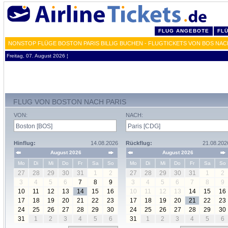
FLUG ANGEBOTE
FL
NONSTOP FLÜGE BOSTON PARIS BILLIG BUCHEN - FLUGTICKETS VON BOS NA
Freitag, 07. August 2026 ¦
FLUG VON BOSTON NACH PARIS
VON:
NACH:
Hinflug:
14.08.2026
Rückflug:
21.08.202
August 2026
August 2026
Mo
Di
Mi
Do
Fr
Sa
So
Mo
Di
Mi
Do
Fr
Sa
So
27
28
29
30
31
1
2
27
28
29
30
31
1
2
3
4
5
6
7
8
9
3
4
5
6
7
8
9
10
11
12
13
14
15
16
10
11
12
13
14
15
16
17
18
19
20
21
22
23
17
18
19
20
21
22
23
24
25
26
27
28
29
30
24
25
26
27
28
29
30
31
1
2
3
4
5
6
31
1
2
3
4
5
6