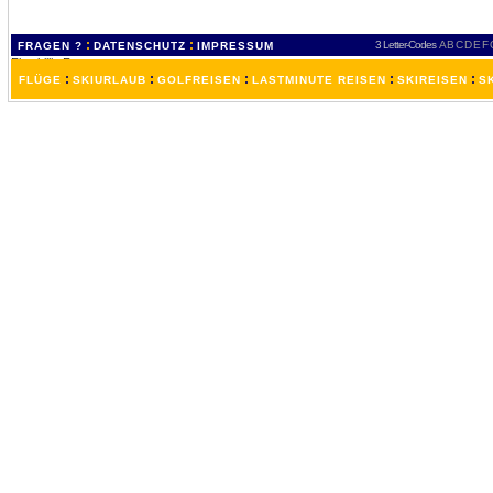
:
:
3 Letter-Codes
A
B
C
D
E
F
FRAGEN ?
DATENSCHUTZ
IMPRESSUM
:
:
:
:
:
FLÜGE
SKIURLAUB
GOLFREISEN
LASTMINUTE REISEN
SKIREISEN
S