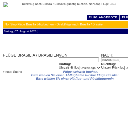
FLUG ANGEBOTE
FL
NonStop Flüge Brasilia billig buchen - Direktflüge nach Brasilia / Brasilien
Freitag, 07. August 2026 ¦
FLÜGE BRASILIA / BRASILIEN
VON:
NACH:
Hinflug:
Rückflug:
Uhrzeit Hinflug
Uhrzeit Rückflug
»
neue Suche
Flüge weltweit buchen.
Bitte wählen Sie einen Abflughafen für Ihre Flüge Brasilia!
Bitte wählen Sie einen Hinflug- und Rückflugtermin