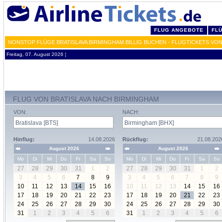
FLUG ANGEBOTE
FL
NONSTOP FLÜGE BRATISLAVA BIRMINGHAM BILLIG BUCHEN - FLUGTICKETS VO
Freitag, 07. August 2026 ¦
FLUG VON BRATISLAVA NACH BIRMINGHAM
VON:
NACH:
Hinflug:
14.08.2026
Rückflug:
21.08.202
August 2026
August 2026
Mo
Di
Mi
Do
Fr
Sa
So
Mo
Di
Mi
Do
Fr
Sa
So
27
28
29
30
31
1
2
27
28
29
30
31
1
2
3
4
5
6
7
8
9
3
4
5
6
7
8
9
10
11
12
13
14
15
16
10
11
12
13
14
15
16
17
18
19
20
21
22
23
17
18
19
20
21
22
23
24
25
26
27
28
29
30
24
25
26
27
28
29
30
31
1
2
3
4
5
6
31
1
2
3
4
5
6