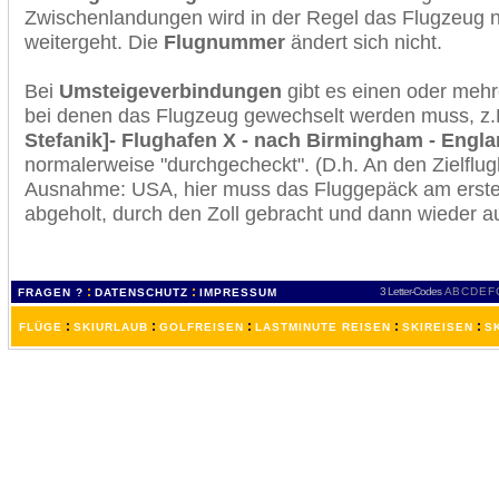
Zwischenlandungen wird in der Regel das Flugzeug n
weitergeht. Die
Flugnummer
ändert sich nicht.
Bei
Umsteigeverbindungen
gibt es einen oder meh
bei denen das Flugzeug gewechselt werden muss, z
Stefanik]- Flughafen X - nach Birmingham - Engl
normalerweise "durchgecheckt". (D.h. An den Zielflugh
Ausnahme: USA, hier muss das Fluggepäck am erste
abgeholt, durch den Zoll gebracht und dann wieder 
:
:
3 Letter-Codes
A
B
C
D
E
F
FRAGEN ?
DATENSCHUTZ
IMPRESSUM
:
:
:
:
:
FLÜGE
SKIURLAUB
GOLFREISEN
LASTMINUTE REISEN
SKIREISEN
S