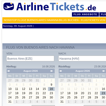
FLUG ANGEBOTE
FL
NONSTOP FLÜGE BUENOS AIRES HAVANNA BILLIG BUCHEN - FLUGTICKETS VON
Sonntag, 09. August 2026 ¦
FLUG VON BUENOS AIRES NACH HAVANNA
VON:
NACH:
Hinflug:
16.08.2026
Rückflug:
23.08.202
August 2026
August 2026
Mo
Di
Mi
Do
Fr
Sa
So
Mo
Di
Mi
Do
Fr
Sa
So
27
28
29
30
31
1
2
27
28
29
30
31
1
2
3
4
5
6
7
8
9
3
4
5
6
7
8
9
10
11
12
13
14
15
16
10
11
12
13
14
15
16
17
18
19
20
21
22
23
17
18
19
20
21
22
23
24
25
26
27
28
29
30
24
25
26
27
28
29
30
31
1
2
3
4
5
6
31
1
2
3
4
5
6