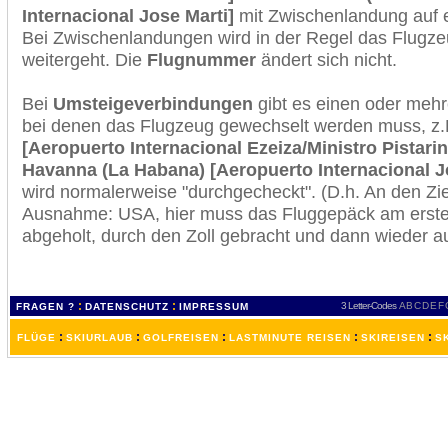
Internacional Jose Marti]
mit Zwischenlandung auf e
Bei Zwischenlandungen wird in der Regel das Flugzeu
weitergeht. Die
Flugnummer
ändert sich nicht.
Bei
Umsteigeverbindungen
gibt es einen oder meh
bei denen das Flugzeug gewechselt werden muss, z
[Aeropuerto Internacional Ezeiza/Ministro Pistarin
Havanna (La Habana) [Aeropuerto Internacional J
wird normalerweise "durchgecheckt". (D.h. An den Ziel
Ausnahme: USA, hier muss das Fluggepäck am erste
abgeholt, durch den Zoll gebracht und dann wieder 
:
:
3 Letter-Codes
A
B
C
D
E
F
FRAGEN ?
DATENSCHUTZ
IMPRESSUM
:
:
:
:
:
FLÜGE
SKIURLAUB
GOLFREISEN
LASTMINUTE REISEN
SKIREISEN
S