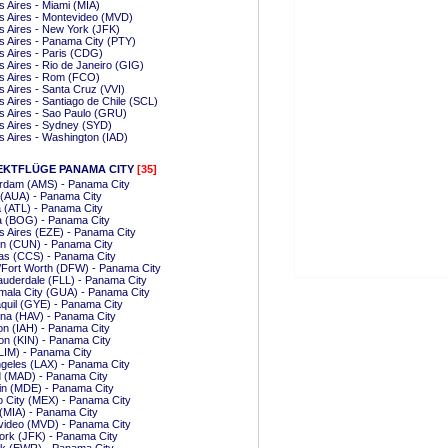
 Aires - Miami (MIA)
 Aires - Montevideo (MVD)
 Aires - New York (JFK)
 Aires - Panama City (PTY)
 Aires - Paris (CDG)
 Aires - Rio de Janeiro (GIG)
s Aires - Rom (FCO)
 Aires - Santa Cruz (VVI)
 Aires - Santiago de Chile (SCL)
 Aires - Sao Paulo (GRU)
 Aires - Sydney (SYD)
 Aires - Washington (IAD)
EKTFLÜGE PANAMA CITY
[35]
rdam (AMS) - Panama City
 (AUA) - Panama City
a (ATL) - Panama City
a (BOG) - Panama City
 Aires (EZE) - Panama City
n (CUN) - Panama City
as (CCS) - Panama City
/Fort Worth (DFW) - Panama City
auderdale (FLL) - Panama City
mala City (GUA) - Panama City
quil (GYE) - Panama City
na (HAV) - Panama City
n (IAH) - Panama City
on (KIN) - Panama City
LIM) - Panama City
geles (LAX) - Panama City
d (MAD) - Panama City
in (MDE) - Panama City
 City (MEX) - Panama City
(MIA) - Panama City
video (MVD) - Panama City
ork (JFK) - Panama City