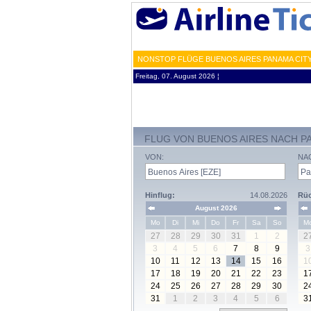
NONSTOP FLÜGE BUENOS AIRES PANAMA CITY
Freitag, 07. August 2026 ¦
FLUG VON BUENOS AIRES NACH P
VON:
NA
Hinflug:
14.08.2026
Rüc
August 2026
Mo
Di
Mi
Do
Fr
Sa
So
M
27
28
29
30
31
1
2
2
3
4
5
6
7
8
9
3
10
11
12
13
14
15
16
1
17
18
19
20
21
22
23
1
24
25
26
27
28
29
30
2
31
1
2
3
4
5
6
3