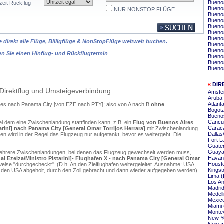
Buenos
zeit Rückflug
Buenos
NUR NONSTOP FLÜGE
Buenos
Buenos
Buenos
Buenos
Bueno
 direkt alle Flüge, Billigflüge & NonStopFlüge weltweit buchen.
Buenos
Buenos
en Sie einen Hinflug- und Rückflugtermin
Buenos
Buenos
Buenos
«
DIR
Direktflug und Umsteigeverbindung:
Amste
Aruba
Atlant
Aires nach Panama City [von EZE nach PTY]; also von A nach B
ohne
Bogot
Buenos
Cancu
ei dem eine Zwischenlandung stattfinden kann, z.B. ein
Flug von Buenos Aires
Carac
arini] nach Panama City [General Omar Torrijos Herrara]
mit Zwischenlandung
Dallas
n wird in der Regel das Flugzeug nur aufgetankt, bevor es weitergeht. Die
Fort L
Guate
Guaya
mehrere Zwischenlandungen, bei denen das Flugzeug gewechselt werden muss,
Havan
l Ezeiza/Ministro Pistarini]- Flughafen X - nach Panama City [General Omar
Housto
eise "durchgecheckt". (D.h. An den Zielflughafen weitergeleitet. Ausnahme: USA,
Kingst
 den USA abgeholt, durch den Zoll gebracht und dann wieder aufgegeben werden)
Lima (
Los An
Madri
Medell
Mexico
Miami 
Monte
New Y