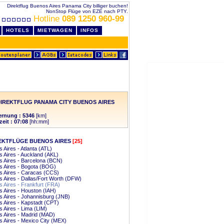
Direktflug Buenos Aires Panama City billiger buchen!
NonStop Flüge von EZE nach PTY.
Hotline
089 1250 960-99
HOTELS
MIETWAGEN
INFOS
IREKTFLUG PANAMA CITY BUENOS AIRES
ernung : 5346
[km]
zeit : 07:08
[hh:mm]
EKTFLÜGE BUENOS AIRES
[25]
 Aires - Atlanta (ATL)
 Aires - Auckland (AKL)
 Aires - Barcelona (BCN)
 Aires - Bogota (BOG)
s Aires - Caracas (CCS)
 Aires - Dallas/Fort Worth (DFW)
 Aires - Frankfurt (FRA)
 Aires - Houston (IAH)
 Aires - Johannisburg (JNB)
 Aires - Kapstadt (CPT)
 Aires - Lima (LIM)
 Aires - Madrid (MAD)
 Aires - Mexico City (MEX)