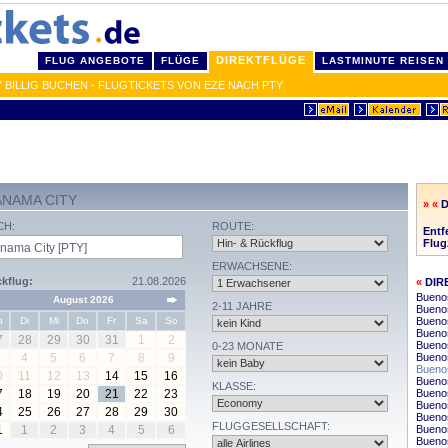
DIREKTFLÜGE
FLUG ANGEBOTE
FLÜGE
LASTMINUTE REISEN
 BILLIG BUCHEN - FLUGTICKETS VON EZE NACH PTY
ANAMA CITY
» «
D
CH:
ROUTE:
Entf
Flug
ERWACHSENE:
kflug:
21.08.2026
«
DIR
Buenos
August 2026
2-11 JAHRE
Buenos
o
Di
Mi
Do
Fr
Sa
So
Buenos
Buenos
7
28
29
30
31
1
2
Bueno
0-23 MONATE
4
5
6
7
8
9
Buenos
Buenos
0
11
12
13
14
15
16
Buenos
KLASSE:
7
18
19
20
21
22
23
Buenos
Buenos
4
25
26
27
28
29
30
Buenos
FLUGGESELLSCHAFT:
1
1
2
3
4
5
6
Buenos
Buenos