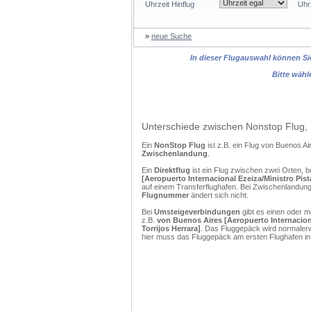
Uhrzeit Hinflug
Uhr
»
neue Suche
In dieser Flugauswahl können Sie
Bitte wähl
Unterschiede zwischen Nonstop Flug, 
Ein
NonStop Flug
ist z.B. ein Flug von Buenos 
Zwischenlandung
.
Ein
Direktflug
ist ein Flug zwischen zwei Orten, b
[Aeropuerto Internacional Ezeiza/Ministro Pist
auf einem Transferflughafen. Bei Zwischenlandunge
Flugnummer
ändert sich nicht.
Bei
Umsteigeverbindungen
gibt es einen oder 
z.B.
von Buenos Aires [Aeropuerto Internaciona
Torrijos Herrara]
. Das Fluggepäck wird normalerw
hier muss das Fluggepäck am ersten Flughafen in