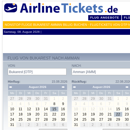
FLUG ANGEBOTE
FL
NONSTOP FLÜGE BUKAREST AMMAN BILLIG BUCHEN - FLUGTICKETS VON OTP 
Samstag, 08. August 2026 ¦
FLUG VON BUKAREST NACH AMMAN
VON:
NACH:
Hinflug:
15.08.2026
Rückflug:
22.08.202
August 2026
August 2026
Mo
Di
Mi
Do
Fr
Sa
So
Mo
Di
Mi
Do
Fr
Sa
So
27
28
29
30
31
1
2
27
28
29
30
31
1
2
3
4
5
6
7
8
9
3
4
5
6
7
8
9
10
11
12
13
14
15
16
10
11
12
13
14
15
16
17
18
19
20
21
22
23
17
18
19
20
21
22
23
24
25
26
27
28
29
30
24
25
26
27
28
29
30
31
1
2
3
4
5
6
31
1
2
3
4
5
6