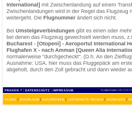
International]
mit Zwischenlandung auf einem Transf
Zwischenlandungen wird in der Regel das Flugzeug n
weitergeht. Die
Flugnummer
ändert sich nicht.
Bei
Umsteigeverbindungen
gibt es einen oder meh
bei denen das Flugzeug gewechselt werden muss, z
Bucharest - [Otopeni] - Aeroportul International 
Flughafen X - nach Amman [Queen Alia Internatio
normalerweise "durchgecheckt". (D.h. An den Zielflugh
Ausnahme: USA, hier muss das Fluggepäck am erste
abgeholt, durch den Zoll gebracht und dann wieder 
:
:
3 Letter-Codes
A
B
C
D
E
F
FRAGEN ?
DATENSCHUTZ
IMPRESSUM
:
:
:
:
:
FLÜGE
SKIURLAUB
GOLFREISEN
LASTMINUTE REISEN
SKIREISEN
S