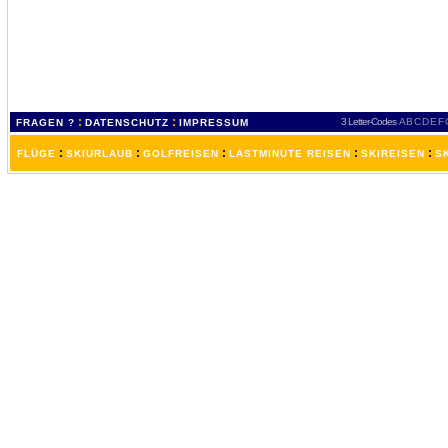
:
:
3 Letter-Codes
A
B
C
D
E
F
FRAGEN ?
DATENSCHUTZ
IMPRESSUM
:
:
:
:
:
FLÜGE
SKIURLAUB
GOLFREISEN
LASTMINUTE REISEN
SKIREISEN
S