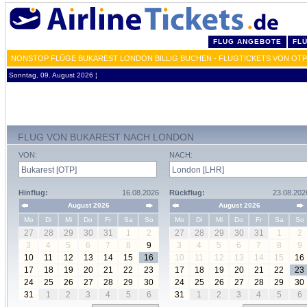
FLUG ANGEBOTE
FL
NONSTOP FLÜGE BUKAREST LONDON BILLIG BUCHEN - FLUGTICKETS VON OTP
Sonntag, 09. August 2026 ¦
FLUG VON BUKAREST NACH LONDON
VON:
NACH:
Hinflug:
16.08.2026
Rückflug:
23.08.202
August 2026
August 2026
Mo
Di
Mi
Do
Fr
Sa
So
Mo
Di
Mi
Do
Fr
Sa
So
27
28
29
30
31
1
2
27
28
29
30
31
1
2
3
4
5
6
7
8
9
3
4
5
6
7
8
9
10
11
12
13
14
15
16
10
11
12
13
14
15
16
17
18
19
20
21
22
23
17
18
19
20
21
22
23
24
25
26
27
28
29
30
24
25
26
27
28
29
30
31
1
2
3
4
5
6
31
1
2
3
4
5
6