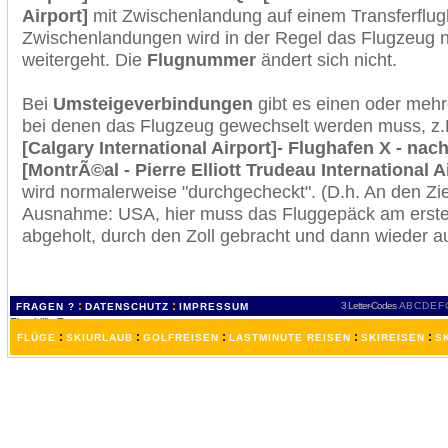
Airport]
mit Zwischenlandung auf einem Transferflug
Zwischenlandungen wird in der Regel das Flugzeug n
weitergeht. Die
Flugnummer
ändert sich nicht.
Bei
Umsteigeverbindungen
gibt es einen oder meh
bei denen das Flugzeug gewechselt werden muss, z
[Calgary International Airport]- Flughafen X - nac
[MontrÃ©al - Pierre Elliott Trudeau International A
wird normalerweise "durchgecheckt". (D.h. An den Ziel
Ausnahme: USA, hier muss das Fluggepäck am erste
abgeholt, durch den Zoll gebracht und dann wieder 
:
:
3 Letter-Codes
A
B
C
D
E
F
FRAGEN ?
DATENSCHUTZ
IMPRESSUM
:
:
:
:
:
FLÜGE
SKIURLAUB
GOLFREISEN
LASTMINUTE REISEN
SKIREISEN
S