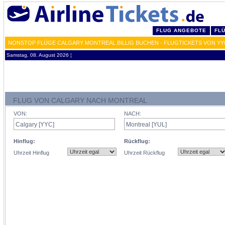
FLUG ANGEBOTE
FL
NONSTOP FLÜGE CALGARY MONTREAL BILLIG BUCHEN - FLUGTICKETS VON YY
Samstag, 08. August 2026 ¦
FLUG VON CALGARY NACH MONTREAL
VON:
NACH:
Hinflug:
Rückflug:
Uhrzeit Hinflug
Uhrzeit Rückflug