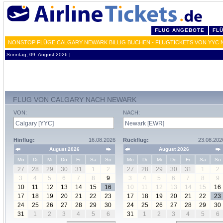
FLUG ANGEBOTE
FL
NONSTOP FLÜGE CALGARY NEWARK BILLIG BUCHEN - FLUGTICKETS VON YYC
Sonntag, 09. August 2026 ¦
FLUG VON CALGARY NACH NEWARK
VON:
NACH:
Hinflug:
16.08.2026
Rückflug:
23.08.202
August 2026
August 2026
Mo
Di
Mi
Do
Fr
Sa
So
Mo
Di
Mi
Do
Fr
Sa
So
27
28
29
30
31
1
2
27
28
29
30
31
1
2
3
4
5
6
7
8
9
3
4
5
6
7
8
9
10
11
12
13
14
15
16
10
11
12
13
14
15
16
17
18
19
20
21
22
23
17
18
19
20
21
22
23
24
25
26
27
28
29
30
24
25
26
27
28
29
30
31
1
2
3
4
5
6
31
1
2
3
4
5
6