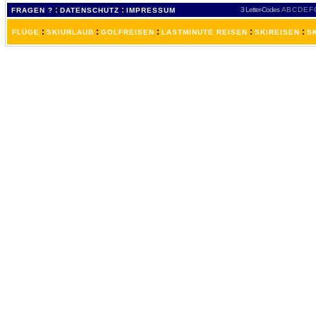
:
:
3 Letter-Codes
A
B
C
D
E
F
FRAGEN ?
DATENSCHUTZ
IMPRESSUM
:
:
:
:
:
FLÜGE
SKIURLAUB
GOLFREISEN
LASTMINUTE REISEN
SKIREISEN
S