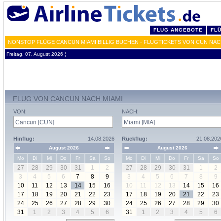
FLUG ANGEBOTE
FL
NONSTOP FLÜGE CANCUN MIAMI BILLIG BUCHEN - FLUGTICKETS VON CUN NAC
Freitag, 07. August 2026 ¦
FLUG VON CANCUN NACH MIAMI
VON:
NACH:
Hinflug:
14.08.2026
Rückflug:
21.08.202
August 2026
August 2026
Mo
Di
Mi
Do
Fr
Sa
So
Mo
Di
Mi
Do
Fr
Sa
So
27
28
29
30
31
1
2
27
28
29
30
31
1
2
3
4
5
6
7
8
9
3
4
5
6
7
8
9
10
11
12
13
14
15
16
10
11
12
13
14
15
16
17
18
19
20
21
22
23
17
18
19
20
21
22
23
24
25
26
27
28
29
30
24
25
26
27
28
29
30
31
1
2
3
4
5
6
31
1
2
3
4
5
6