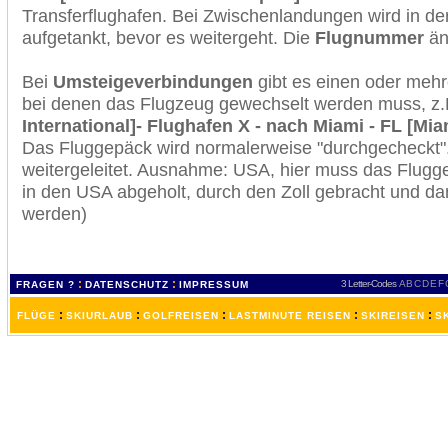
Transferflughafen. Bei Zwischenlandungen wird in de
aufgetankt, bevor es weitergeht. Die
Flugnummer
änd
Bei
Umsteigeverbindungen
gibt es einen oder meh
bei denen das Flugzeug gewechselt werden muss, z
International]- Flughafen X - nach Miami - FL [Miam
Das Fluggepäck wird normalerweise "durchgecheckt". 
weitergeleitet. Ausnahme: USA, hier muss das Flugg
in den USA abgeholt, durch den Zoll gebracht und d
werden)
:
:
3 Letter-Codes
A
B
C
D
E
F
FRAGEN ?
DATENSCHUTZ
IMPRESSUM
:
:
:
:
:
FLÜGE
SKIURLAUB
GOLFREISEN
LASTMINUTE REISEN
SKIREISEN
S