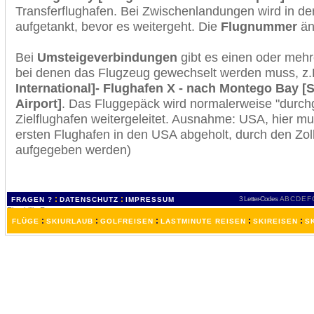
Transferflughafen. Bei Zwischenlandungen wird in de
aufgetankt, bevor es weitergeht. Die
Flugnummer
änd
Bei
Umsteigeverbindungen
gibt es einen oder meh
bei denen das Flugzeug gewechselt werden muss, z
International]- Flughafen X - nach Montego Bay [S
Airport]
. Das Fluggepäck wird normalerweise "durchg
Zielflughafen weitergeleitet. Ausnahme: USA, hier 
ersten Flughafen in den USA abgeholt, durch den Zol
aufgegeben werden)
:
:
3 Letter-Codes
A
B
C
D
E
F
FRAGEN ?
DATENSCHUTZ
IMPRESSUM
:
:
:
:
:
FLÜGE
SKIURLAUB
GOLFREISEN
LASTMINUTE REISEN
SKIREISEN
S