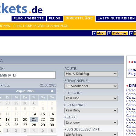
DIREKTFLÜGE
FLUG ANGEBOTE
FLÜGE
LASTMINUTE REISEN
UCHEN - FLUGTICKETS VON CCS NACH ATL
TA
» «
CH:
ROUTE:
Entf
Flug
ERWACHSENE:
kflug:
21.08.2026
«
DIR
Carac
August 2026
2-11 JAHRE
Caraca
o
Di
Mi
Do
Fr
Sa
So
Carac
Caraca
7
28
29
30
31
1
2
Caraca
0-23 MONATE
4
5
6
7
8
9
Carac
Caraca
0
11
12
13
14
15
16
Carac
KLASSE:
7
18
19
20
21
22
23
Carac
Caraca
4
25
26
27
28
29
30
Caraca
FLUGGESELLSCHAFT:
1
1
2
3
4
5
6
Caraca
Carac