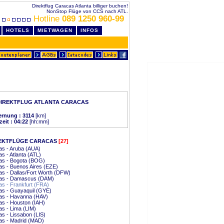
Direktflug Caracas Atlanta billiger buchen!
NonStop Flüge von CCS nach ATL.
Hotline
089 1250 960-99
HOTELS
MIETWAGEN
INFOS
DIREKTFLUG ATLANTA CARACAS
ernung : 3114
[km]
zeit : 04:22
[hh:mm]
EKTFLÜGE CARACAS
[27]
as - Aruba (AUA)
s - Atlanta (ATL)
as - Bogota (BOG)
s - Buenos Aires (EZE)
s - Dallas/Fort Worth (DFW)
as - Damascus (DAM)
s - Frankfurt (FRA)
as - Guayaquil (GYE)
as - Havanna (HAV)
s - Houston (IAH)
s - Lima (LIM)
s - Lissabon (LIS)
as - Madrid (MAD)