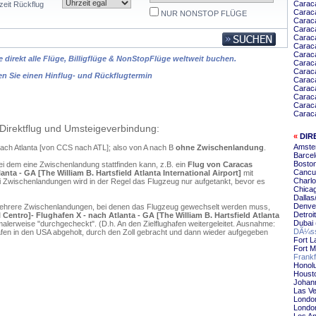
Caraca
zeit Rückflug
Caraca
NUR NONSTOP FLÜGE
Caraca
Caraca
Carac
Carac
Carac
 direkt alle Flüge, Billigflüge & NonStopFlüge weltweit buchen.
Carac
Carac
en Sie einen Hinflug- und Rückflugtermin
Carac
Caraca
Carac
Carac
Caraca
Direktflug und Umsteigeverbindung:
«
DIR
Amster
nach Atlanta [von CCS nach ATL]; also von A nach B
ohne Zwischenlandung
.
Barcel
Boston
ei dem eine Zwischenlandung stattfinden kann, z.B. ein
Flug von Caracas
Cancun
nta - GA [The William B. Hartsfield Atlanta International Airport]
mit
Charlo
 Zwischenlandungen wird in der Regel das Flugzeug nur aufgetankt, bevor es
Chicag
Dallas
Denver
mehrere Zwischenlandungen, bei denen das Flugzeug gewechselt werden muss,
Detroi
Centro]- Flughafen X - nach Atlanta - GA [The William B. Hartsfield Atlanta
Dubai 
alerweise "durchgecheckt". (D.h. An den Zielflughafen weitergeleitet. Ausnahme:
DÃ¼sse
en in den USA abgeholt, durch den Zoll gebracht und dann wieder aufgegeben
Fort L
Fort M
Frankf
Honolu
Housto
Johann
Las Ve
London
London