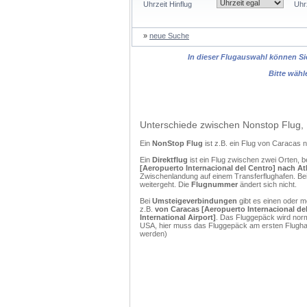
Uhrzeit Hinflug
Uhr
»
neue Suche
In dieser Flugauswahl können Sie
Bitte wähl
Unterschiede zwischen Nonstop Flug, 
Ein
NonStop Flug
ist z.B. ein Flug von Caracas 
Ein
Direktflug
ist ein Flug zwischen zwei Orten, b
[Aeropuerto Internacional del Centro] nach Atla
Zwischenlandung auf einem Transferflughafen. Bei
weitergeht. Die
Flugnummer
ändert sich nicht.
Bei
Umsteigeverbindungen
gibt es einen oder 
z.B.
von Caracas [Aeropuerto Internacional del 
International Airport]
. Das Fluggepäck wird norm
USA, hier muss das Fluggepäck am ersten Flughaf
werden)