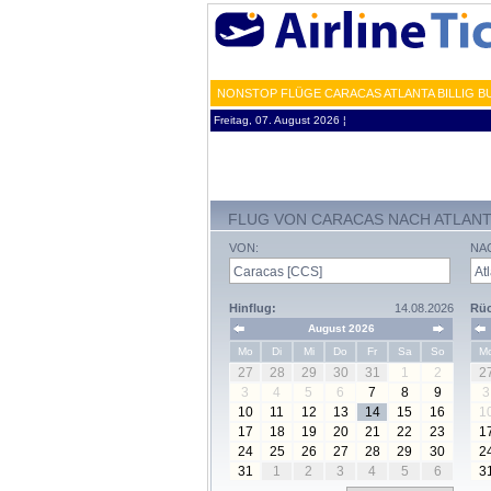
NONSTOP FLÜGE CARACAS ATLANTA BILLIG B
Freitag, 07. August 2026 ¦
FLUG VON CARACAS NACH ATLAN
VON:
NA
Hinflug:
14.08.2026
Rüc
August 2026
Mo
Di
Mi
Do
Fr
Sa
So
M
27
28
29
30
31
1
2
2
3
4
5
6
7
8
9
3
10
11
12
13
14
15
16
1
17
18
19
20
21
22
23
1
24
25
26
27
28
29
30
2
31
1
2
3
4
5
6
3