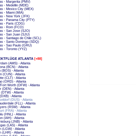
s - Margerita (PMV)
s - Medellin (MDE)
s - Mexico City (MEX)
s - Miami (MIA)
as - New York (JFK)
as - Panama City (PTY)
as - Paris (CDG)
as - Rom (FCO)
as - San Jose (SJO)
as - San Juan (SJU)
s - Santiago de Chile (SCL)
as - Santo Domingo (SDQ)
as - Sao Paulo (GRU)
s - Toronto (YYZ)
EKTFLÜGE ATLANTA
[+88]
dam (AMS) - Atlanta
ona (BCN) - Atlanta
 (BOS) - Atlanta
 (CUN) - Atlanta
tte (CLT) - Atlanta
o (ORD) - Atlanta
/Fort Worth (DFW) - Atlanta
 (DEN) - Atlanta
t (DTW) - Atlanta
(DXB) - Atlanta
ldorf (DUS) - Atlanta
auderdale (FLL) - Atlanta
yers (RSW) - Atlanta
urt (FRA) - Atlanta
lu (HNL) - Atlanta
n (IAH) - Atlanta
isburg (JNB) - Atlanta
gas (LAS) - Atlanta
 (LGW) - Atlanta
 (LHR) - Atlanta