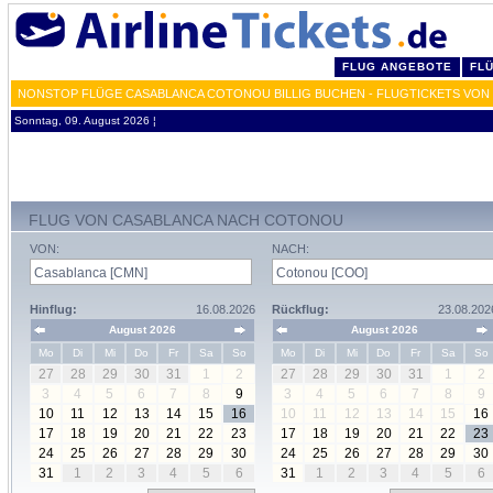
FLUG ANGEBOTE
FL
NONSTOP FLÜGE CASABLANCA COTONOU BILLIG BUCHEN - FLUGTICKETS VO
Sonntag, 09. August 2026 ¦
FLUG VON CASABLANCA NACH COTONOU
VON:
NACH:
Hinflug:
16.08.2026
Rückflug:
23.08.202
August 2026
August 2026
Mo
Di
Mi
Do
Fr
Sa
So
Mo
Di
Mi
Do
Fr
Sa
So
27
28
29
30
31
1
2
27
28
29
30
31
1
2
3
4
5
6
7
8
9
3
4
5
6
7
8
9
10
11
12
13
14
15
16
10
11
12
13
14
15
16
17
18
19
20
21
22
23
17
18
19
20
21
22
23
24
25
26
27
28
29
30
24
25
26
27
28
29
30
31
1
2
3
4
5
6
31
1
2
3
4
5
6