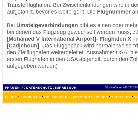
Transferflughafen. Bei Zwischenlandungen wird in de
aufgetankt, bevor es weitergeht. Die
Flugnummer
änd
Bei
Umsteigeverbindungen
gibt es einen oder meh
bei denen das Flugzeug gewechselt werden muss, z
[Mohamed V International Airport]- Flughafen X -
[Cadjehoun]
. Das Fluggepäck wird normalerweise "d
den Zielflughafen weitergeleitet. Ausnahme: USA, h
ersten Flughafen in den USA abgeholt, durch den Zol
aufgegeben werden)
:
:
3 Letter-Codes
A
B
C
D
E
F
FRAGEN ?
DATENSCHUTZ
IMPRESSUM
:
:
:
:
:
FLÜGE
SKIURLAUB
GOLFREISEN
LASTMINUTE REISEN
SKIREISEN
S