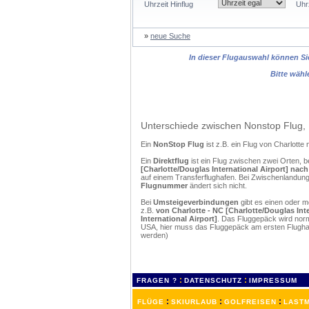
Uhrzeit Hinflug
Uhr
»
neue Suche
In dieser Flugauswahl können Sie
Bitte wähl
Unterschiede zwischen Nonstop Flug, 
Ein
NonStop Flug
ist z.B. ein Flug von Charlott
Ein
Direktflug
ist ein Flug zwischen zwei Orten, b
[Charlotte/Douglas International Airport] nach 
auf einem Transferflughafen. Bei Zwischenlandunge
Flugnummer
ändert sich nicht.
Bei
Umsteigeverbindungen
gibt es einen oder 
z.B.
von Charlotte - NC [Charlotte/Douglas Inte
International Airport]
. Das Fluggepäck wird norm
USA, hier muss das Fluggepäck am ersten Flughaf
werden)
:
:
FRAGEN ?
DATENSCHUTZ
IMPRESSUM
:
:
:
FLÜGE
SKIURLAUB
GOLFREISEN
LASTM