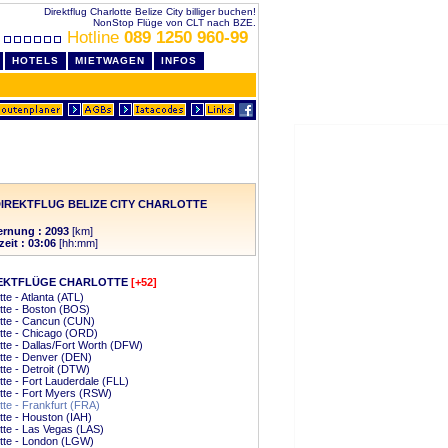
Direktflug Charlotte Belize City billiger buchen!
NonStop Flüge von CLT nach BZE.
Hotline
089 1250 960-99
HOTELS
MIETWAGEN
INFOS
IREKTFLUG BELIZE CITY CHARLOTTE
ernung : 2093
[km]
zeit : 03:06
[hh:mm]
EKTFLÜGE CHARLOTTE
[+52]
tte - Atlanta (ATL)
tte - Boston (BOS)
tte - Cancun (CUN)
tte - Chicago (ORD)
tte - Dallas/Fort Worth (DFW)
tte - Denver (DEN)
tte - Detroit (DTW)
tte - Fort Lauderdale (FLL)
tte - Fort Myers (RSW)
tte - Frankfurt (FRA)
tte - Houston (IAH)
tte - Las Vegas (LAS)
tte - London (LGW)