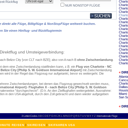
Charlo
zeit Rückflug
Charlo
NUR NONSTOP FLÜGE
Charlo
Charlo
Charl
Charlo
Charlo
 direkt alle Flüge, Billigflüge & NonStopFlüge weltweit buchen.
Charlo
Charlo
en Sie einen Hinflug- und Rückflugtermin
Charlo
Charlo
Charlo
Charlo
Charlo
Charlo
Direktflug und Umsteigeverbindung:
Charlo
Charlo
e nach Belize City [von CLT nach BZE]; also von A nach B
ohne Zwischenlandung
.
Charlo
Charlo
ei dem eine Zwischenlandung stattfinden kann, z.B. ein
Flug von Charlotte - NC
Belize City [Philip S. W. Goldson International Airport]
mit Zwischenlandung
«
DIR
n wird in der Regel das Flugzeug nur aufgetankt, bevor es weitergeht. Die
Atlant
Cancun
Charlo
mehrere Zwischenlandungen, bei denen das Flugzeug gewechselt werden muss,
Dallas
rnational Airport]- Flughafen X - nach Belize City [Philip S. W. Goldson
Housto
alerweise "durchgecheckt". (D.h. An den Zielflughafen weitergeleitet. Ausnahme:
Miami 
en in den USA abgeholt, durch den Zoll gebracht und dann wieder aufgegeben
San Sa
«
DIR
3 Letter-Codes
A
B
C
D
E
F
G
H
I
J
K
L
M
N
O
P
Q
R
S
T
U
V
W
X
Y
Z
Internationale Flüge
:
:
INUTE REISEN
SKIREISEN
SKIFAHREN USA