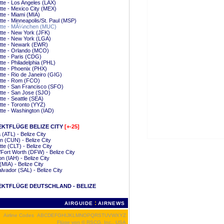
tte - Los Angeles (LAX)
tte - Mexico City (MEX)
tte - Miami (MIA)
tte - Minneapolis/St. Paul (MSP)
otte - MÃ¼nchen (MUC)
tte - New York (JFK)
tte - New York (LGA)
tte - Newark (EWR)
tte - Orlando (MCO)
tte - Paris (CDG)
tte - Philadelphia (PHL)
tte - Phoenix (PHX)
tte - Rio de Janeiro (GIG)
tte - Rom (FCO)
tte - San Francisco (SFO)
tte - San Jose (SJO)
tte - Seattle (SEA)
tte - Toronto (YYZ)
tte - Washington (IAD)
EKTFLÜGE BELIZE CITY
[+-25]
a (ATL) - Belize City
 (CUN) - Belize City
tte (CLT) - Belize City
/Fort Worth (DFW) - Belize City
n (IAH) - Belize City
(MIA) - Belize City
lvador (SAL) - Belize City
EKTFLÜGE DEUTSCHLAND - BELIZE
:
AIRGUIDE
AIRNEWS
Airline Codes
A
B
C
D
E
F
G
H
I
J
K
L
M
N
O
P
Q
R
S
T
U
V
W
X
Y
Z
Flüge von
© RSCG, Inc., USA