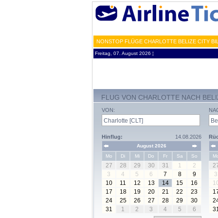
NONSTOP FLÜGE CHARLOTTE BELIZE CITY BI
Freitag, 07. August 2026 ¦
FLUG VON CHARLOTTE NACH BELI
VON:
NA
Hinflug:
14.08.2026
Rüc
August 2026
Mo
Di
Mi
Do
Fr
Sa
So
M
27
28
29
30
31
1
2
2
3
4
5
6
7
8
9
3
10
11
12
13
14
15
16
1
17
18
19
20
21
22
23
1
24
25
26
27
28
29
30
2
31
1
2
3
4
5
6
3