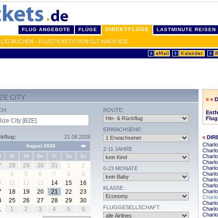
DIREKTFLÜGE
FLUG ANGEBOTE
FLÜGE
LASTMINUTE REISEN
LLIG BUCHEN - FLUGTICKETS VON CLT NACH BZE
ZE CITY
» «
D
CH:
ROUTE:
Entf
Flug
ERWACHSENE:
kflug:
21.08.2026
«
DIR
Charlo
August 2026
2-11 JAHRE
Charlo
o
Di
Mi
Do
Fr
Sa
So
Charlo
Charlo
7
28
29
30
31
1
2
Charlo
0-23 MONATE
4
5
6
7
8
9
Charlo
Charlo
0
11
12
13
14
15
16
Charlo
KLASSE:
7
18
19
20
21
22
23
Charlo
Charlo
4
25
26
27
28
29
30
Charlo
FLUGGESELLSCHAFT:
1
1
2
3
4
5
6
Charlo
Charlo