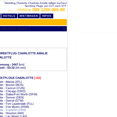
Direktflug Charlotte Charlotte Amalie billiger buchen!
NonStop Flüge von CLT nach STT.
Hotline
089 1250 960-99
HOTELS
MIETWAGEN
INFOS
IREKTFLUG CHARLOTTE AMALIE
RLOTTE
ernung : 2447
[km]
zeit : 03:32
[hh:mm]
EKTFLÜGE CHARLOTTE
[+52]
tte - Atlanta (ATL)
tte - Boston (BOS)
tte - Cancun (CUN)
tte - Chicago (ORD)
tte - Dallas/Fort Worth (DFW)
tte - Denver (DEN)
tte - Detroit (DTW)
tte - Fort Lauderdale (FLL)
tte - Fort Myers (RSW)
tte - Frankfurt (FRA)
tte - Houston (IAH)
tte - Las Vegas (LAS)