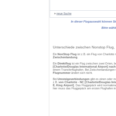
»
neue Suche
In dieser Flugauswahl können Sie
Bitte wähl
Unterschiede zwischen Nonstop Flug, 
Ein
NonStop Flug
ist z.B. ein Flug von Charlott
Zwischenlandung
.
Ein
Direktflug
ist ein Flug zwischen zwei Orten, b
[Charlotte/Douglas International Airport] nach
einem Transferflughafen. Bei Zwischenlandungen w
Flugnummer
ändert sich nicht.
Bei
Umsteigeverbindungen
gibt es einen oder 
z.B.
von Charlotte - NC [Charlotte/Douglas Inte
E. King Airport]
. Das Fluggepäck wird normalerwe
hier muss das Fluggepäck am ersten Flughafen in