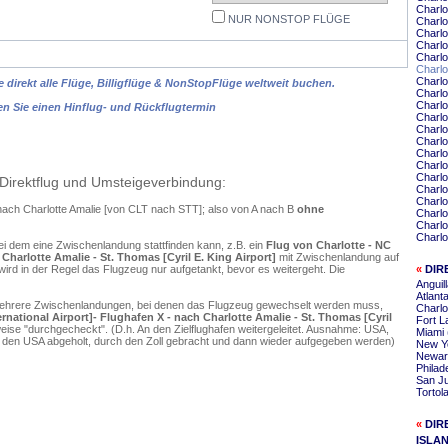
Charlo
NUR NONSTOP FLÜGE
Charlo
Charlo
Charlo
Charlo
Charl
Charlo
 direkt alle Flüge, Billigflüge & NonStopFlüge weltweit buchen.
Charlo
Charlo
en Sie einen Hinflug- und Rückflugtermin
Charlo
Charlo
Charlo
Charlo
Charlo
Charlo
Direktflug und Umsteigeverbindung:
Charlo
Charlo
e nach Charlotte Amalie [von CLT nach STT]; also von A nach B
ohne
Charlo
Charlo
Charlo
ei dem eine Zwischenlandung stattfinden kann, z.B. ein
Flug von Charlotte - NC
 Charlotte Amalie - St. Thomas [Cyril E. King Airport]
mit Zwischenlandung auf
ird in der Regel das Flugzeug nur aufgetankt, bevor es weitergeht. Die
«
DIR
Anguil
Atlant
mehrere Zwischenlandungen, bei denen das Flugzeug gewechselt werden muss,
Charlo
rnational Airport]- Flughafen X - nach Charlotte Amalie - St. Thomas [Cyril
Fort L
ise "durchgecheckt". (D.h. An den Zielflughafen weitergeleitet. Ausnahme: USA,
Miami 
 den USA abgeholt, durch den Zoll gebracht und dann wieder aufgegeben werden)
New Yo
Newark
Philad
San Ju
Tortol
«
DIR
ISLA