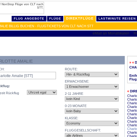
DIREKTFLÜGE
FLUG ANGEBOTE
FLÜGE
LASTMINUTE REISEN
IE BILLIG BUCHEN - FLUGTICKETS VON CLT NACH STT
RLOTTE AMALIE
» «
D
CHA
CH:
ROUTE:
Entf
Flug
ERWACHSENE:
kflug:
«
DIR
zeit Rückflug
2-11 JAHRE
Charlo
Charlo
Charlo
0-23 MONATE
Charlo
Charlo
Charlo
Charlo
KLASSE:
Charlo
Charlo
Charlo
FLUGGESELLSCHAFT:
Charlo
Charlo