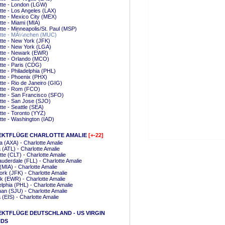
tte - London (LGW)
tte - Los Angeles (LAX)
tte - Mexico City (MEX)
tte - Miami (MIA)
tte - Minneapolis/St. Paul (MSP)
otte - MÃ¼nchen (MUC)
tte - New York (JFK)
tte - New York (LGA)
tte - Newark (EWR)
tte - Orlando (MCO)
tte - Paris (CDG)
tte - Philadelphia (PHL)
tte - Phoenix (PHX)
tte - Rio de Janeiro (GIG)
tte - Rom (FCO)
tte - San Francisco (SFO)
tte - San Jose (SJO)
tte - Seattle (SEA)
tte - Toronto (YYZ)
tte - Washington (IAD)
EKTFLÜGE CHARLOTTE AMALIE
[+-22]
la (AXA) - Charlotte Amalie
a (ATL) - Charlotte Amalie
tte (CLT) - Charlotte Amalie
auderdale (FLL) - Charlotte Amalie
(MIA) - Charlotte Amalie
rk (JFK) - Charlotte Amalie
 (EWR) - Charlotte Amalie
elphia (PHL) - Charlotte Amalie
an (SJU) - Charlotte Amalie
a (EIS) - Charlotte Amalie
EKTFLÜGE DEUTSCHLAND - US VIRGIN
NDS