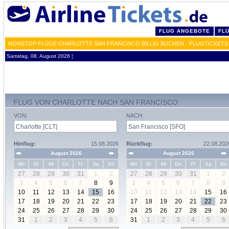
FLUG ANGEBOTE
FL
NONSTOP FLÜGE CHARLOTTE SAN FRANCISCO BILLIG BUCHEN - FLUGTICKETS
Samstag, 08. August 2026 ¦
FLUG VON CHARLOTTE NACH SAN FRANCISCO
VON:
NACH:
Hinflug:
15.08.2026
Rückflug:
22.08.202
August 2026
August 2026
Mo
Di
Mi
Do
Fr
Sa
So
Mo
Di
Mi
Do
Fr
Sa
So
27
28
29
30
31
1
2
27
28
29
30
31
1
2
3
4
5
6
7
8
9
3
4
5
6
7
8
9
10
11
12
13
14
15
16
10
11
12
13
14
15
16
17
18
19
20
21
22
23
17
18
19
20
21
22
23
24
25
26
27
28
29
30
24
25
26
27
28
29
30
31
1
2
3
4
5
6
31
1
2
3
4
5
6