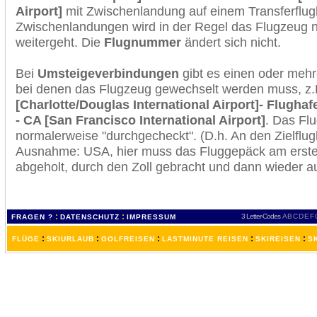
Airport]
mit Zwischenlandung auf einem Transferflug
Zwischenlandungen wird in der Regel das Flugzeug n
weitergeht. Die
Flugnummer
ändert sich nicht.
Bei
Umsteigeverbindungen
gibt es einen oder meh
bei denen das Flugzeug gewechselt werden muss, z
[Charlotte/Douglas International Airport]- Flugha
- CA [San Francisco International Airport]
. Das Fl
normalerweise "durchgecheckt". (D.h. An den Zielflugh
Ausnahme: USA, hier muss das Fluggepäck am erste
abgeholt, durch den Zoll gebracht und dann wieder 
:
:
3 Letter-Codes
A
B
C
D
E
F
FRAGEN ?
DATENSCHUTZ
IMPRESSUM
:
:
:
:
:
FLÜGE
SKIURLAUB
GOLFREISEN
LASTMINUTE REISEN
SKIREISEN
S