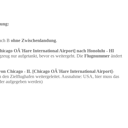
dung:
nach B
ohne Zwischenlandung
.
Chicago OÂ´Hare International Airport] nach Honolulu - HI
zeug nur aufgetankt, bevor es weitergeht. Die
Flugnummer
ändert
von Chicago - IL [Chicago OÂ´Hare International Airport]-
 den Zielflughafen weitergeleitet. Ausnahme: USA, hier muss das
der aufgegeben werden)