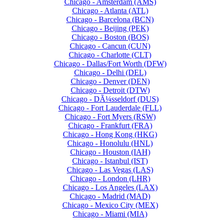
Chicago - Amsterdam (AMS)
Chicago - Atlanta (ATL)
Chicago - Barcelona (BCN)
Chicago - Beijing (PEK)
Chicago - Boston (BOS)
Chicago - Cancun (CUN)
Chicago - Charlotte (CLT)
Chicago - Dallas/Fort Worth (DFW)
Chicago - Delhi (DEL)
Chicago - Denver (DEN)
Chicago - Detroit (DTW)
Chicago - DÃ¼sseldorf (DUS)
Chicago - Fort Lauderdale (FLL)
Chicago - Fort Myers (RSW)
Chicago - Frankfurt (FRA)
Chicago - Hong Kong (HKG)
Chicago - Honolulu (HNL)
Chicago - Houston (IAH)
Chicago - Istanbul (IST)
Chicago - Las Vegas (LAS)
Chicago - London (LHR)
Chicago - Los Angeles (LAX)
Chicago - Madrid (MAD)
Chicago - Mexico City (MEX)
Chicago - Miami (MIA)