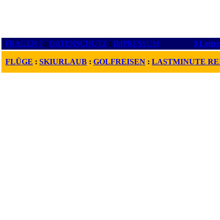
FRAGEN ?
:
DATENSCHUTZ
:
IMPRESSUM
3 Lette
FLÜGE
:
SKIURLAUB
:
GOLFREISEN
:
LASTMINUTE RE