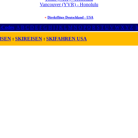
Vancouver (YVR) - Honolulu
«
Direktflüge Deutschland - USA
r-Codes
A
B
C
D
E
F
G
H
I
J
K
L
M
N
O
P
Q
R
S
T
U
V
W
X
Y
Z
I
ISEN
:
SKIREISEN
:
SKIFAHREN USA