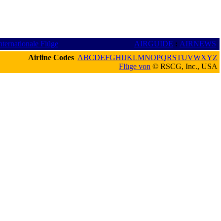
nternationale Flüge
AIRGUIDE
:
AIRNEWS
Airline Codes
A
B
C
D
E
F
G
H
I
J
K
L
M
N
O
P
Q
R
S
T
U
V
W
X
Y
Z
Flüge von
© RSCG, Inc., USA