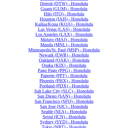
Detroit (DTW) - Honolulu
Guam (GUM) - Honolulu
Hilo (ITO) - Honolulu
Houston (IAH) - Honolulu
Kailua/Kona (KOA) - Honolulu
Las Vegas (LAS) - Honolulu
Los Angeles (LAX) - Honolulu
Majuro (MAJ) - Honolulu
Manila (MNL) - Honolulu
Minneapolis/St. Paul (MSP) - Honolulu
Newark (EWR) - Honolulu
Oakland (OAK) - Honolulu
Osaka (KIX) - Honolulu
Pago Pago (PPG) - Honolulu
Papeete (PPT) - Honolulu
Phoenix (PHX) - Honolulu
Portland (PDX) - Honolulu
Salt Lake City (SLC) - Honolulu
San Diego (SAN) - Honolulu
San Francisco (SFO) - Honolulu
San Jose (SJC) - Honolulu
Seattle (SEA) - Honolulu
Seoul (ICN) - Honolulu
Sydney (SYD) - Honolulu
Tokio (NRT) - Honolulu