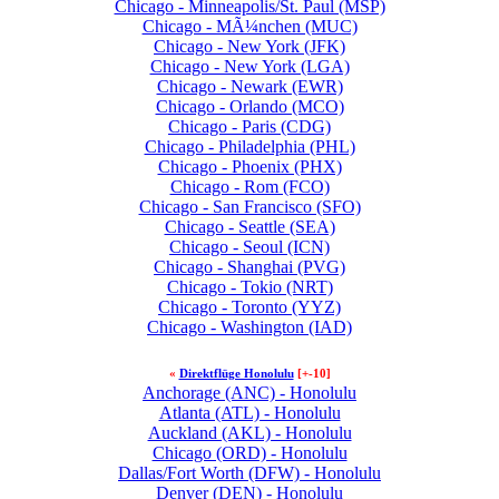
Chicago - Minneapolis/St. Paul (MSP)
Chicago - MÃ¼nchen (MUC)
Chicago - New York (JFK)
Chicago - New York (LGA)
Chicago - Newark (EWR)
Chicago - Orlando (MCO)
Chicago - Paris (CDG)
Chicago - Philadelphia (PHL)
Chicago - Phoenix (PHX)
Chicago - Rom (FCO)
Chicago - San Francisco (SFO)
Chicago - Seattle (SEA)
Chicago - Seoul (ICN)
Chicago - Shanghai (PVG)
Chicago - Tokio (NRT)
Chicago - Toronto (YYZ)
Chicago - Washington (IAD)
«
Direktflüge Honolulu
[+-10]
Anchorage (ANC) - Honolulu
Atlanta (ATL) - Honolulu
Auckland (AKL) - Honolulu
Chicago (ORD) - Honolulu
Dallas/Fort Worth (DFW) - Honolulu
Denver (DEN) - Honolulu