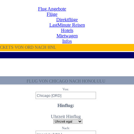
Flug Angebote
Flüge
Direktflüge
LastMinute Reisen
Hotels
Mietwagen
Infos
ICKETS VON ORD NACH HNL
FLUG VON CHICAGO NACH HONOLULU
Von:
Hinflug:
Uhrzeit Hinflug
Nach: