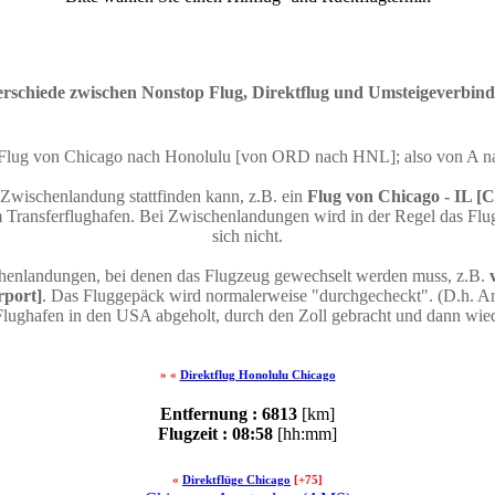
rschiede zwischen Nonstop Flug, Direktflug und Umsteigeverbin
n Flug von Chicago nach Honolulu [von ORD nach HNL]; also von A 
 Zwischenlandung stattfinden kann, z.B. ein
Flug von Chicago - IL [
Transferflughafen. Bei Zwischenlandungen wird in der Regel das Flug
sich nicht.
chenlandungen, bei denen das Flugzeug gewechselt werden muss, z.B.
rport]
. Das Fluggepäck wird normalerweise "durchgecheckt". (D.h. An
Flughafen in den USA abgeholt, durch den Zoll gebracht und dann wie
» «
Direktflug Honolulu Chicago
Entfernung : 6813
[km]
Flugzeit : 08:58
[hh:mm]
«
Direktflüge Chicago
[+75]