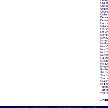
Charlo
Chica
Clevel
Colum
Coving
Dallas
Denve
Detroi
Housto
Indian
Las Ve
Los An
Memph
Milwau
Minnea
Nashvi
New O
New Yo
New Yo
Newar
Oaklan
Orlan
Philad
Phoeni
Portla
Salt L
San Di
San Fr
Seattl
St. Lo
Tampa 
Toront
Washin
«
DIR