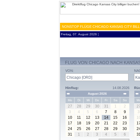
NONSTOP FLÜGE CHICAGO KANSAS CITY BILL
Freitag, 07. August 2026 ¦
FLUG VON CHICAGO NACH KANSAS
VON:
NA
Hinflug:
14.08.2026
Rüc
August 2026
Mo
Di
Mi
Do
Fr
Sa
So
M
27
28
29
30
31
1
2
2
3
4
5
6
7
8
9
3
10
11
12
13
14
15
16
1
17
18
19
20
21
22
23
1
24
25
26
27
28
29
30
2
31
1
2
3
4
5
6
3