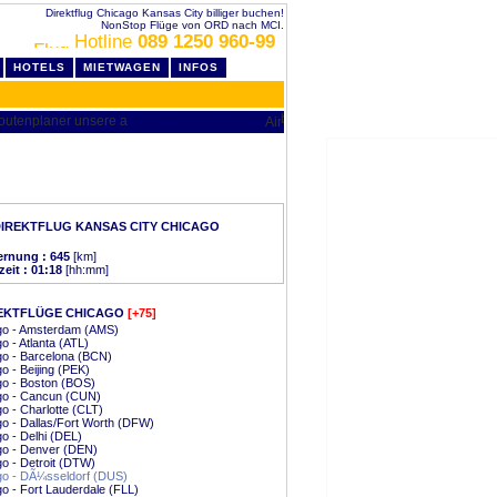
Direktflug Chicago Kansas City billiger buchen!
NonStop Flüge von ORD nach MCI.
Hotline
089 1250 960-99
HOTELS
MIETWAGEN
INFOS
IREKTFLUG KANSAS CITY CHICAGO
ernung : 645
[km]
zeit : 01:18
[hh:mm]
EKTFLÜGE CHICAGO
[+75]
go - Amsterdam (AMS)
o - Atlanta (ATL)
o - Barcelona (BCN)
o - Beijing (PEK)
go - Boston (BOS)
go - Cancun (CUN)
o - Charlotte (CLT)
o - Dallas/Fort Worth (DFW)
o - Delhi (DEL)
go - Denver (DEN)
o - Detroit (DTW)
go - DÃ¼sseldorf (DUS)
o - Fort Lauderdale (FLL)