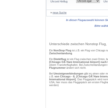
Uhrzeit Hinflug
Uhr
»
neue Suche
In dieser Flugauswahl können Sie
Bitte wähl
Unterschiede zwischen Nonstop Flug, 
Ein
NonStop Flug
ist z.B. ein Flug von Chicago
Zwischenlandung
.
Ein
Direktflug
ist ein Flug zwischen zwei Orten, b
[Chicago OÂ´Hare International Airport] nach 
einem Transferflughafen. Bei Zwischenlandungen w
Flugnummer
ändert sich nicht.
Bei
Umsteigeverbindungen
gibt es einen oder 
z.B.
von Chicago - IL [Chicago OÂ´Hare Interna
International Airport]
. Das Fluggepäck wird norm
USA, hier muss das Fluggepäck am ersten Flughaf
werden)