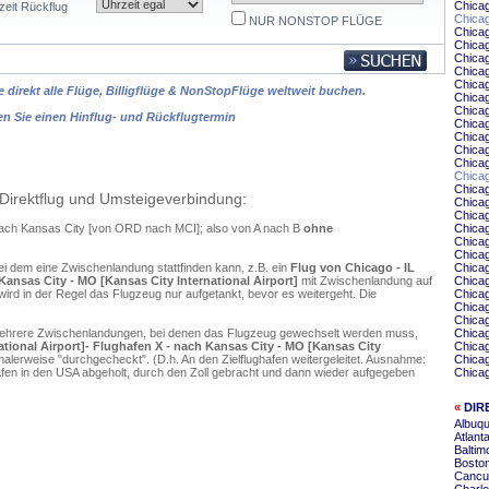
Chica
zeit Rückflug
Chicag
NUR NONSTOP FLÜGE
Chica
Chicag
Chicag
Chicag
Chicag
 direkt alle Flüge, Billigflüge & NonStopFlüge weltweit buchen.
Chica
Chicag
en Sie einen Hinflug- und Rückflugtermin
Chica
Chicag
Chicag
Chicag
Chica
Chicag
Direktflug und Umsteigeverbindung:
Chica
Chica
 nach Kansas City [von ORD nach MCI]; also von A nach B
ohne
Chica
Chicag
Chicag
ei dem eine Zwischenlandung stattfinden kann, z.B. ein
Flug von Chicago - IL
Chicag
Kansas City - MO [Kansas City International Airport]
mit Zwischenlandung auf
Chica
ird in der Regel das Flugzeug nur aufgetankt, bevor es weitergeht. Die
Chica
Chicag
Chicag
mehrere Zwischenlandungen, bei denen das Flugzeug gewechselt werden muss,
Chica
tional Airport]- Flughafen X - nach Kansas City - MO [Kansas City
Chicag
alerweise "durchgecheckt". (D.h. An den Zielflughafen weitergeleitet. Ausnahme:
Chicag
en in den USA abgeholt, durch den Zoll gebracht und dann wieder aufgegeben
Chicag
«
DIR
Albuqu
Atlant
Baltim
Boston
Cancu