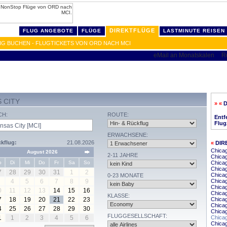
DIREKTFLÜGE
FLUG ANGEBOTE
FLÜGE
LASTMINUTE REISEN
IG BUCHEN - FLUGTICKETS VON ORD NACH MCI
 CITY
» «
D
CH:
ROUTE:
Entf
Flug
ERWACHSENE:
kflug:
21.08.2026
«
DIR
Chica
August 2026
2-11 JAHRE
Chicag
o
Di
Mi
Do
Fr
Sa
So
Chicag
Chicag
7
28
29
30
31
1
2
Chica
0-23 MONATE
4
5
6
7
8
9
Chica
Chicag
0
11
12
13
14
15
16
Chicag
KLASSE:
7
18
19
20
21
22
23
Chicag
Chica
4
25
26
27
28
29
30
Chicag
FLUGGESELLSCHAFT:
1
1
2
3
4
5
6
Chica
Chicag