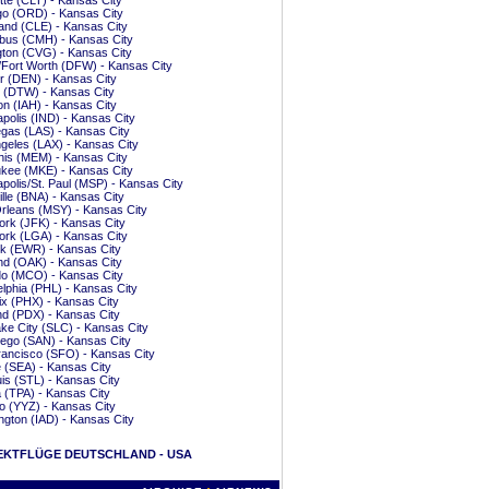
tte (CLT) - Kansas City
go (ORD) - Kansas City
and (CLE) - Kansas City
bus (CMH) - Kansas City
ton (CVG) - Kansas City
/Fort Worth (DFW) - Kansas City
r (DEN) - Kansas City
t (DTW) - Kansas City
n (IAH) - Kansas City
apolis (IND) - Kansas City
gas (LAS) - Kansas City
geles (LAX) - Kansas City
is (MEM) - Kansas City
kee (MKE) - Kansas City
polis/St. Paul (MSP) - Kansas City
lle (BNA) - Kansas City
rleans (MSY) - Kansas City
rk (JFK) - Kansas City
rk (LGA) - Kansas City
k (EWR) - Kansas City
d (OAK) - Kansas City
do (MCO) - Kansas City
elphia (PHL) - Kansas City
x (PHX) - Kansas City
nd (PDX) - Kansas City
ake City (SLC) - Kansas City
ego (SAN) - Kansas City
ancisco (SFO) - Kansas City
e (SEA) - Kansas City
uis (STL) - Kansas City
(TPA) - Kansas City
o (YYZ) - Kansas City
gton (IAD) - Kansas City
EKTFLÜGE DEUTSCHLAND - USA