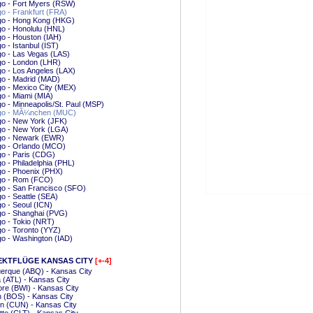
go - Fort Myers (RSW)
o - Frankfurt (FRA)
go - Hong Kong (HKG)
o - Honolulu (HNL)
o - Houston (IAH)
o - Istanbul (IST)
o - Las Vegas (LAS)
go - London (LHR)
o - Los Angeles (LAX)
go - Madrid (MAD)
o - Mexico City (MEX)
o - Miami (MIA)
o - Minneapolis/St. Paul (MSP)
go - MÃ¼nchen (MUC)
o - New York (JFK)
go - New York (LGA)
go - Newark (EWR)
go - Orlando (MCO)
o - Paris (CDG)
o - Philadelphia (PHL)
o - Phoenix (PHX)
go - Rom (FCO)
go - San Francisco (SFO)
o - Seattle (SEA)
o - Seoul (ICN)
go - Shanghai (PVG)
o - Tokio (NRT)
o - Toronto (YYZ)
o - Washington (IAD)
EKTFLÜGE KANSAS CITY
[+-4]
erque (ABQ) - Kansas City
a (ATL) - Kansas City
ore (BWI) - Kansas City
 (BOS) - Kansas City
n (CUN) - Kansas City