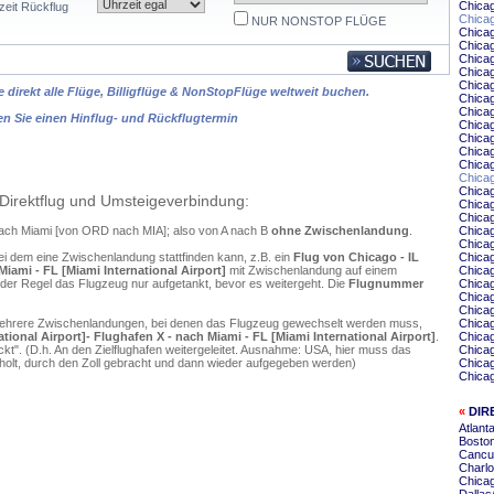
Chica
zeit Rückflug
Chicag
NUR NONSTOP FLÜGE
Chica
Chicag
Chicag
Chicag
Chicag
 direkt alle Flüge, Billigflüge & NonStopFlüge weltweit buchen.
Chica
Chicag
en Sie einen Hinflug- und Rückflugtermin
Chica
Chicag
Chicag
Chicag
Chica
Chicag
Direktflug und Umsteigeverbindung:
Chica
Chica
 nach Miami [von ORD nach MIA]; also von A nach B
ohne Zwischenlandung
.
Chica
Chicag
ei dem eine Zwischenlandung stattfinden kann, z.B. ein
Flug von Chicago - IL
Chicag
iami - FL [Miami International Airport]
mit Zwischenlandung auf einem
Chicag
 der Regel das Flugzeug nur aufgetankt, bevor es weitergeht. Die
Flugnummer
Chica
Chica
Chicag
mehrere Zwischenlandungen, bei denen das Flugzeug gewechselt werden muss,
Chicag
ional Airport]- Flughafen X - nach Miami - FL [Miami International Airport]
.
Chica
". (D.h. An den Zielflughafen weitergeleitet. Ausnahme: USA, hier muss das
Chicag
olt, durch den Zoll gebracht und dann wieder aufgegeben werden)
Chicag
Chicag
«
DIR
Atlant
Boston
Cancu
Charlo
Chica