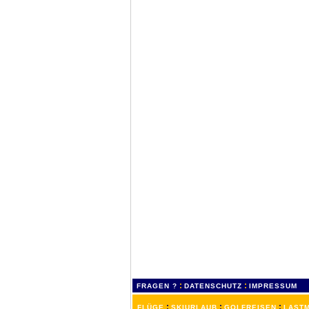
:
:
FRAGEN ?
DATENSCHUTZ
IMPRESSUM
:
:
:
FLÜGE
SKIURLAUB
GOLFREISEN
LASTM