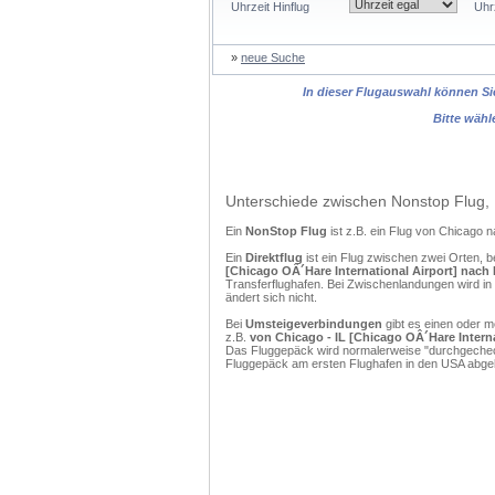
Uhrzeit Hinflug
Uhr
»
neue Suche
In dieser Flugauswahl können Sie
Bitte wähl
Unterschiede zwischen Nonstop Flug, 
Ein
NonStop Flug
ist z.B. ein Flug von Chicago
Ein
Direktflug
ist ein Flug zwischen zwei Orten, b
[Chicago OÂ´Hare International Airport] nach M
Transferflughafen. Bei Zwischenlandungen wird in
ändert sich nicht.
Bei
Umsteigeverbindungen
gibt es einen oder 
z.B.
von Chicago - IL [Chicago OÂ´Hare Internat
Das Fluggepäck wird normalerweise "durchgecheckt
Fluggepäck am ersten Flughafen in den USA abgeh