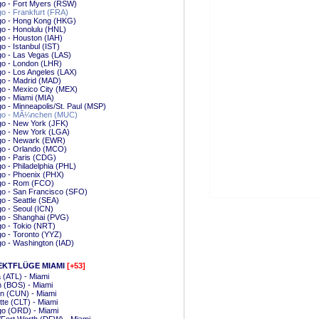
go - Fort Myers (RSW)
o - Frankfurt (FRA)
go - Hong Kong (HKG)
o - Honolulu (HNL)
o - Houston (IAH)
o - Istanbul (IST)
o - Las Vegas (LAS)
go - London (LHR)
o - Los Angeles (LAX)
go - Madrid (MAD)
o - Mexico City (MEX)
o - Miami (MIA)
o - Minneapolis/St. Paul (MSP)
go - MÃ¼nchen (MUC)
o - New York (JFK)
go - New York (LGA)
go - Newark (EWR)
go - Orlando (MCO)
o - Paris (CDG)
o - Philadelphia (PHL)
o - Phoenix (PHX)
go - Rom (FCO)
go - San Francisco (SFO)
o - Seattle (SEA)
o - Seoul (ICN)
go - Shanghai (PVG)
o - Tokio (NRT)
o - Toronto (YYZ)
o - Washington (IAD)
EKTFLÜGE MIAMI
[+53]
a (ATL) - Miami
 (BOS) - Miami
n (CUN) - Miami
tte (CLT) - Miami
go (ORD) - Miami