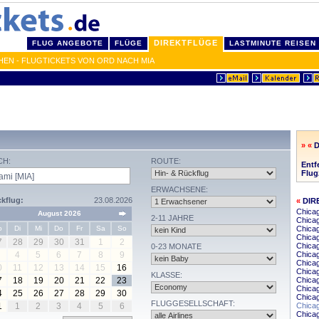
DIREKTFLÜGE
FLUG ANGEBOTE
FLÜGE
LASTMINUTE REISEN
HEN - FLUGTICKETS VON ORD NACH MIA
» «
D
CH:
ROUTE:
Entf
Flug
ERWACHSENE:
kflug:
23.08.2026
«
DIR
Chica
August 2026
2-11 JAHRE
Chicag
o
Di
Mi
Do
Fr
Sa
So
Chicag
Chicag
7
28
29
30
31
1
2
Chica
0-23 MONATE
4
5
6
7
8
9
Chica
Chicag
0
11
12
13
14
15
16
Chicag
KLASSE:
7
18
19
20
21
22
23
Chicag
Chica
4
25
26
27
28
29
30
Chicag
FLUGGESELLSCHAFT:
1
1
2
3
4
5
6
Chica
Chicag