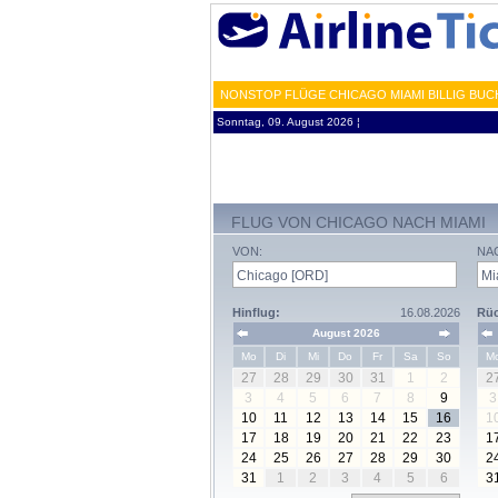
NONSTOP FLÜGE CHICAGO MIAMI BILLIG BUC
Sonntag, 09. August 2026 ¦
FLUG VON CHICAGO NACH MIAMI
VON:
NA
Hinflug:
16.08.2026
Rüc
August 2026
Mo
Di
Mi
Do
Fr
Sa
So
M
27
28
29
30
31
1
2
2
3
4
5
6
7
8
9
3
10
11
12
13
14
15
16
1
17
18
19
20
21
22
23
1
24
25
26
27
28
29
30
2
31
1
2
3
4
5
6
3