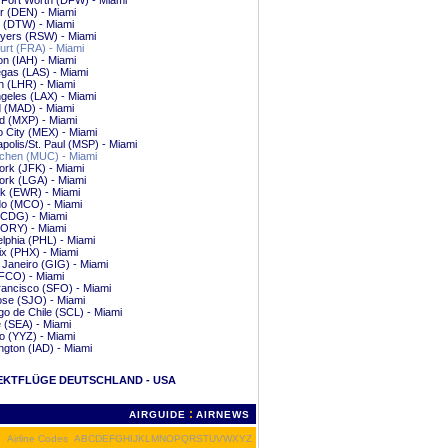
/Fort Worth (DFW) - Miami
r (DEN) - Miami
t (DTW) - Miami
yers (RSW) - Miami
urt (FRA) - Miami
n (IAH) - Miami
gas (LAS) - Miami
n (LHR) - Miami
geles (LAX) - Miami
 (MAD) - Miami
d (MXP) - Miami
 City (MEX) - Miami
polis/St. Paul (MSP) - Miami
hen (MUC) - Miami
rk (JFK) - Miami
ork (LGA) - Miami
k (EWR) - Miami
do (MCO) - Miami
(CDG) - Miami
(ORY) - Miami
elphia (PHL) - Miami
x (PHX) - Miami
 Janeiro (GIG) - Miami
FCO) - Miami
ancisco (SFO) - Miami
se (SJO) - Miami
go de Chile (SCL) - Miami
e (SEA) - Miami
o (YYZ) - Miami
gton (IAD) - Miami
EKTFLÜGE DEUTSCHLAND - USA
:
AIRGUIDE
AIRNEWS
Airline Codes
A
B
C
D
E
F
G
H
I
J
K
L
M
N
O
P
Q
R
S
T
U
V
W
X
Y
Z