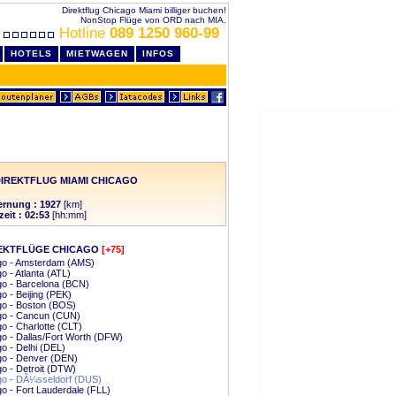
Direktflug Chicago Miami billiger buchen!
NonStop Flüge von ORD nach MIA.
Hotline
089 1250 960-99
HOTELS
MIETWAGEN
INFOS
IREKTFLUG MIAMI CHICAGO
ernung : 1927
[km]
zeit : 02:53
[hh:mm]
EKTFLÜGE CHICAGO
[+75]
go - Amsterdam (AMS)
o - Atlanta (ATL)
o - Barcelona (BCN)
o - Beijing (PEK)
go - Boston (BOS)
go - Cancun (CUN)
o - Charlotte (CLT)
o - Dallas/Fort Worth (DFW)
o - Delhi (DEL)
go - Denver (DEN)
o - Detroit (DTW)
go - DÃ¼sseldorf (DUS)
o - Fort Lauderdale (FLL)