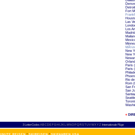
Dallas
Denve
Detroi
Fort M
Frankf
Housto
Las Ve
Londo
Los An
Madrid
Mailan
Mexico
Minnea
MÃ¼nc
New Yo
New Y
Newar
Orlan
Paris 
Paris 
Philad
Phoeni
Rio de
Rom (
San Fr
San Jo
Santia
Seattl
Toront
Washin
«
DIR
3 Letter-Codes
A
B
C
D
E
F
G
H
I
J
K
L
M
N
O
P
Q
R
S
T
U
V
W
X
Y
Z
Internationale Flüge
:
:
INUTE REISEN
SKIREISEN
SKIFAHREN USA