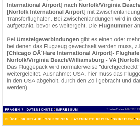
International Airport] nach Norfolk/Virginia Beac
[Norfolk International Airport]
mit Zwischenlandung
Transferflughafen. Bei Zwischenlandungen wird in de
aufgetankt, bevor es weitergeht. Die
Flugnummer
änd
Bei
Umsteigeverbindungen
gibt es einen oder meh
bei denen das Flugzeug gewechselt werden muss, z
[Chicago OÂ´Hare International Airport]- Flughafe
Norfolk/Virginia Beach/Williamsburg - VA [Norfolk 
Das Fluggepäck wird normalerweise "durchgecheckt". 
weitergeleitet. Ausnahme: USA, hier muss das Flugg
in den USA abgeholt, durch den Zoll gebracht und d
werden)
:
:
3 Letter-Codes
A
B
C
D
E
F
FRAGEN ?
DATENSCHUTZ
IMPRESSUM
:
:
:
:
:
FLÜGE
SKIURLAUB
GOLFREISEN
LASTMINUTE REISEN
SKIREISEN
S