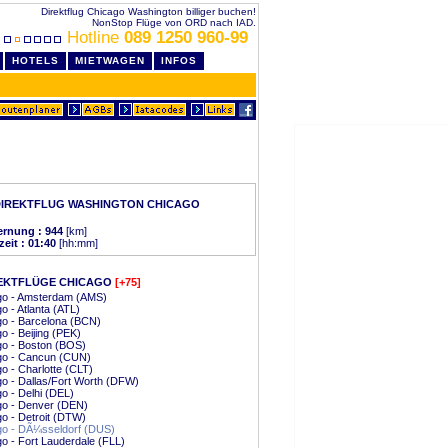
Direktflug Chicago Washington billiger buchen!
NonStop Flüge von ORD nach IAD.
Hotline
089 1250 960-99
HOTELS
MIETWAGEN
INFOS
DIREKTFLUG WASHINGTON CHICAGO
ernung : 944
[km]
zeit : 01:40
[hh:mm]
EKTFLÜGE CHICAGO
[+75]
go - Amsterdam (AMS)
o - Atlanta (ATL)
o - Barcelona (BCN)
o - Beijing (PEK)
go - Boston (BOS)
go - Cancun (CUN)
o - Charlotte (CLT)
o - Dallas/Fort Worth (DFW)
o - Delhi (DEL)
go - Denver (DEN)
o - Detroit (DTW)
go - DÃ¼sseldorf (DUS)
o - Fort Lauderdale (FLL)