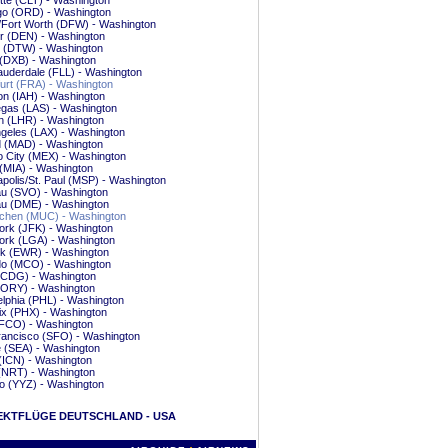
tte (CLT) - Washington
go (ORD) - Washington
/Fort Worth (DFW) - Washington
r (DEN) - Washington
t (DTW) - Washington
(DXB) - Washington
auderdale (FLL) - Washington
urt (FRA) - Washington
n (IAH) - Washington
gas (LAS) - Washington
n (LHR) - Washington
geles (LAX) - Washington
d (MAD) - Washington
 City (MEX) - Washington
(MIA) - Washington
polis/St. Paul (MSP) - Washington
u (SVO) - Washington
u (DME) - Washington
hen (MUC) - Washington
ork (JFK) - Washington
ork (LGA) - Washington
k (EWR) - Washington
do (MCO) - Washington
(CDG) - Washington
(ORY) - Washington
elphia (PHL) - Washington
ix (PHX) - Washington
FCO) - Washington
rancisco (SFO) - Washington
e (SEA) - Washington
(ICN) - Washington
(NRT) - Washington
o (YYZ) - Washington
EKTFLÜGE DEUTSCHLAND - USA