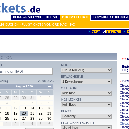
DIREKTFLÜGE
FLUG ANGEBOTE
FLÜGE
LASTMINUTE REISEN
IG BUCHEN - FLUGTICKETS VON ORD NACH IAD
NGTON
» «
CH:
ROUTE:
Entf
Flug
ERWACHSENE:
kflug:
20.08.2026
«
DIR
Chica
August 2026
2-11 JAHRE
Chicag
o
Di
Mi
Do
Fr
Sa
So
Chicag
Chicag
7
28
29
30
31
1
2
Chica
0-23 MONATE
4
5
6
7
8
9
Chica
Chicag
0
11
12
13
14
15
16
Chicag
KLASSE:
7
18
19
20
21
22
23
Chicag
Chica
4
25
26
27
28
29
30
Chicag
FLUGGESELLSCHAFT:
1
1
2
3
4
5
6
Chica
Chicag