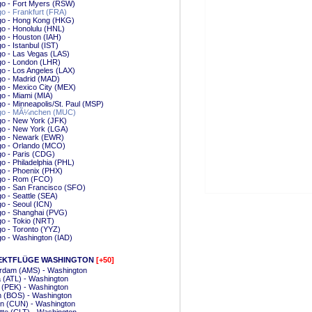
go - Fort Myers (RSW)
o - Frankfurt (FRA)
go - Hong Kong (HKG)
o - Honolulu (HNL)
o - Houston (IAH)
o - Istanbul (IST)
o - Las Vegas (LAS)
go - London (LHR)
o - Los Angeles (LAX)
go - Madrid (MAD)
o - Mexico City (MEX)
o - Miami (MIA)
o - Minneapolis/St. Paul (MSP)
go - MÃ¼nchen (MUC)
o - New York (JFK)
go - New York (LGA)
go - Newark (EWR)
go - Orlando (MCO)
o - Paris (CDG)
o - Philadelphia (PHL)
o - Phoenix (PHX)
go - Rom (FCO)
go - San Francisco (SFO)
o - Seattle (SEA)
o - Seoul (ICN)
go - Shanghai (PVG)
o - Tokio (NRT)
o - Toronto (YYZ)
o - Washington (IAD)
EKTFLÜGE WASHINGTON
[+50]
rdam (AMS) - Washington
a (ATL) - Washington
g (PEK) - Washington
n (BOS) - Washington
n (CUN) - Washington