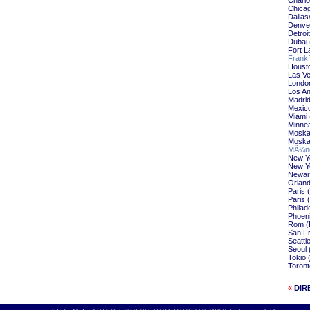
Charlo
Chica
Dallas
Denve
Detroi
Dubai 
Fort L
Frankf
Housto
Las Ve
Londo
Los An
Madri
Mexico
Miami 
Minnea
Moska
Moska
MÃ¼nc
New Y
New Y
Newar
Orlan
Paris 
Paris 
Philad
Phoen
Rom (
San F
Seattl
Seoul 
Tokio 
Toront
«
DIR