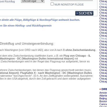
Chica
zeit Rückflug
Chicag
NUR NONSTOP FLÜGE
Chica
Chicag
Chicag
Chicag
Chicag
 direkt alle Flüge, Billigflüge & NonStopFlüge weltweit buchen.
Chica
Chicag
en Sie einen Hinflug- und Rückflugtermin
Chica
Chicag
Chicag
Chicag
Chica
Chicag
Direktflug und Umsteigeverbindung:
Chica
Chica
 nach Washington [von ORD nach IAD]; also von A nach B
ohne Zwischenlandung
.
Chica
Chicag
ei dem eine Zwischenlandung stattfinden kann, z.B. ein
Flug von Chicago - IL
Chicag
Washington - DC [Washington Dulles International Airport]
mit
Chicag
 Zwischenlandungen wird in der Regel das Flugzeug nur aufgetankt, bevor es
Chica
Chica
Chicag
mehrere Zwischenlandungen, bei denen das Flugzeug gewechselt werden muss,
Chicag
ational Airport]- Flughafen X - nach Washington - DC [Washington Dulles
Chica
alerweise "durchgecheckt". (D.h. An den Zielflughafen weitergeleitet. Ausnahme:
Chicag
en in den USA abgeholt, durch den Zoll gebracht und dann wieder aufgegeben
Chicag
Chicag
«
DIR
Amste
Atlant
Beijin
Bosto
Cancu