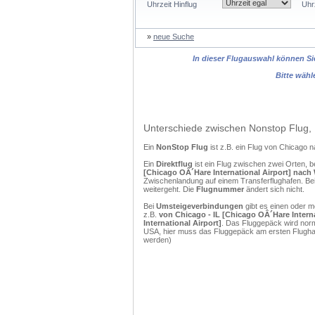
Uhrzeit Hinflug
Uhr
»
neue Suche
In dieser Flugauswahl können Sie
Bitte wähl
Unterschiede zwischen Nonstop Flug, 
Ein
NonStop Flug
ist z.B. ein Flug von Chicago
Ein
Direktflug
ist ein Flug zwischen zwei Orten, b
[Chicago OÂ´Hare International Airport] nach 
Zwischenlandung auf einem Transferflughafen. Bei
weitergeht. Die
Flugnummer
ändert sich nicht.
Bei
Umsteigeverbindungen
gibt es einen oder 
z.B.
von Chicago - IL [Chicago OÂ´Hare Intern
International Airport]
. Das Fluggepäck wird norm
USA, hier muss das Fluggepäck am ersten Flughaf
werden)