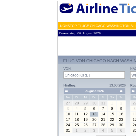
NONSTOP FLÜGE CHICAGO WASHINGTON BILL
Donnerstag, 06. August 2026 ¦
FLUG VON CHICAGO NACH WASHI
VON:
NA
Hinflug:
13.08.2026
Rüc
August 2026
Mo
Di
Mi
Do
Fr
Sa
So
M
27
28
29
30
31
1
2
2
3
4
5
6
7
8
9
3
10
11
12
13
14
15
16
1
17
18
19
20
21
22
23
1
24
25
26
27
28
29
30
2
31
1
2
3
4
5
6
3