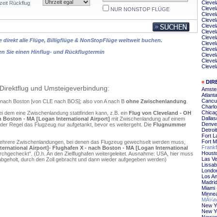
Clevel
zeit Rückflug
Clevel
NUR NONSTOP FLÜGE
Clevel
Clevel
Cleve
Cleve
Clevel
 direkt alle Flüge, Billigflüge & NonStopFlüge weltweit buchen.
Clevel
Clevel
en Sie einen Hinflug- und Rückflugtermin
Clevel
Clevel
Clevel
«
DIR
Direktflug und Umsteigeverbindung:
Amste
Atlant
Cancu
nd nach Boston [von CLE nach BOS]; also von A nach B
ohne Zwischenlandung
.
Charlo
Chica
ei dem eine Zwischenlandung stattfinden kann, z.B. ein
Flug von Cleveland - OH
Dallas
h Boston - MA [Logan International Airport]
mit Zwischenlandung auf einem
Denve
 der Regel das Flugzeug nur aufgetankt, bevor es weitergeht. Die
Flugnummer
Detroi
Fort L
Fort 
mehrere Zwischenlandungen, bei denen das Flugzeug gewechselt werden muss,
Frankf
ernational Airport]- Flughafen X - nach Boston - MA [Logan International
Housto
chgecheckt". (D.h. An den Zielflughafen weitergeleitet. Ausnahme: USA, hier muss
Las Ve
bgeholt, durch den Zoll gebracht und dann wieder aufgegeben werden)
Lissab
Londo
Los An
Madrid
Miami 
Minnea
MÃ¼nc
New Yo
New Y