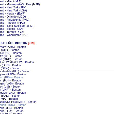
and - Miami (MIA)
and - Minneapolis/St. Paul (MSP)
and - New York (JFK)
and - New York (LGA)
land - Newark (EWR)
land - Orlando (MCO)
and - Philadelphia (PHL)
and - Phoenix (PHX)
and - San Francisco (SFO)
and - Seattle (SEA)
and - Toronto (YYZ)
and - Washington (IAD)
EKTFLÜGE BOSTON
[+39]
rdam (AMS) - Boston
a (ATL) - Boston
n (CUN) - Boston
tte (CLT) - Boston
go (ORD) - Boston
/Fort Worth (DFW) - Boston
r (DEN) - Boston
t (DTW) - Boston
auderdale (FLL) - Boston
Myers (RSW) - Boston
urt (FRA) - Boston
n (IAH) - Boston
gas (LAS) - Boston
on (LIS) - Boston
n (LHR) - Boston
geles (LAX) - Boston
 (MAD) - Boston
(MIA) - Boston
polis/St. Paul (MSP) - Boston
hen (MUC) - Boston
rk (JFK) - Boston
ork (LGA) - Boston