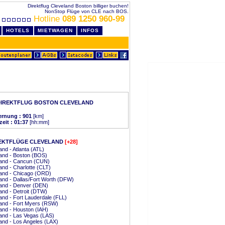
Direktflug Cleveland Boston billiger buchen!
NonStop Flüge von CLE nach BOS.
Hotline
089 1250 960-99
HOTELS
MIETWAGEN
INFOS
DIREKTFLUG BOSTON CLEVELAND
ernung : 901
[km]
zeit : 01:37
[hh:mm]
EKTFLÜGE CLEVELAND
[+28]
and - Atlanta (ATL)
and - Boston (BOS)
land - Cancun (CUN)
and - Charlotte (CLT)
land - Chicago (ORD)
and - Dallas/Fort Worth (DFW)
and - Denver (DEN)
and - Detroit (DTW)
and - Fort Lauderdale (FLL)
and - Fort Myers (RSW)
and - Houston (IAH)
and - Las Vegas (LAS)
and - Los Angeles (LAX)