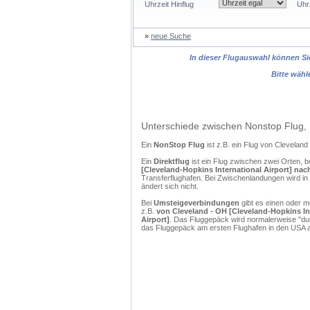
Uhrzeit Hinflug
Uhr
»
neue Suche
In dieser Flugauswahl können Sie
Bitte wähl
Unterschiede zwischen Nonstop Flug, 
Ein
NonStop Flug
ist z.B. ein Flug von Clevela
Ein
Direktflug
ist ein Flug zwischen zwei Orten, b
[Cleveland-Hopkins International Airport] nac
Transferflughafen. Bei Zwischenlandungen wird in
ändert sich nicht.
Bei
Umsteigeverbindungen
gibt es einen oder 
z.B.
von Cleveland - OH [Cleveland-Hopkins Int
Airport]
. Das Fluggepäck wird normalerweise "dur
das Fluggepäck am ersten Flughafen in den USA a