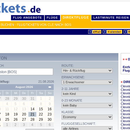
DIREKTFLÜGE
FLUG ANGEBOTE
FLÜGE
LASTMINUTE REISEN
 BUCHEN - FLUGTICKETS VON CLE NACH BOS
TON
» «
CH:
ROUTE:
Entf
Flug
ERWACHSENE:
kflug:
21.08.2026
«
DIR
Clevel
August 2026
2-11 JAHRE
Clevel
o
Di
Mi
Do
Fr
Sa
So
Cleve
Clevel
7
28
29
30
31
1
2
Cleve
0-23 MONATE
4
5
6
7
8
9
Clevel
Clevel
0
11
12
13
14
15
16
Clevel
KLASSE:
7
18
19
20
21
22
23
Clevel
Clevel
4
25
26
27
28
29
30
Clevel
FLUGGESELLSCHAFT:
1
1
2
3
4
5
6
Clevel
Clevel