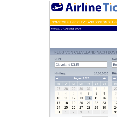
NONSTOP FLÜGE CLEVELAND BOSTON BILLIG
Freitag, 07. August 2026 ¦
FLUG VON CLEVELAND NACH BOS
VON:
NA
Hinflug:
14.08.2026
Rüc
August 2026
Mo
Di
Mi
Do
Fr
Sa
So
M
27
28
29
30
31
1
2
2
3
4
5
6
7
8
9
3
10
11
12
13
14
15
16
1
17
18
19
20
21
22
23
1
24
25
26
27
28
29
30
2
31
1
2
3
4
5
6
3