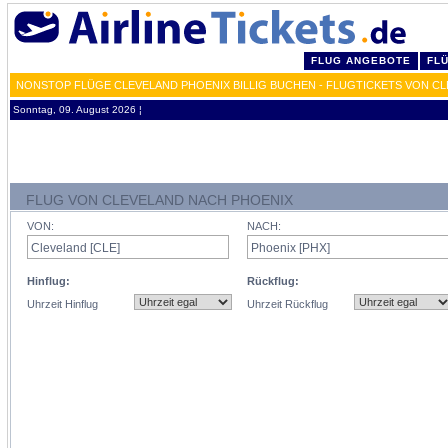
FLUG ANGEBOTE
FL
NONSTOP FLÜGE CLEVELAND PHOENIX BILLIG BUCHEN - FLUGTICKETS VON CL
Sonntag, 09. August 2026 ¦
FLUG VON CLEVELAND NACH PHOENIX
VON:
NACH:
Hinflug:
Rückflug:
Uhrzeit Hinflug
Uhrzeit Rückflug