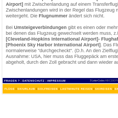
Airport]
mit Zwischenlandung auf einem Transferflug
Zwischenlandungen wird in der Regel das Flugzeug n
weitergeht. Die
Flugnummer
ändert sich nicht.
Bei
Umsteigeverbindungen
gibt es einen oder meh
bei denen das Flugzeug gewechselt werden muss, z
[Cleveland-Hopkins International Airport]- Flugha
[Phoenix Sky Harbor International Airport]
. Das F
normalerweise "durchgecheckt". (D.h. An den Zielflugh
Ausnahme: USA, hier muss das Fluggepäck am erste
abgeholt, durch den Zoll gebracht und dann wieder 
:
:
3 Letter-Codes
A
B
C
D
E
F
FRAGEN ?
DATENSCHUTZ
IMPRESSUM
:
:
:
:
:
FLÜGE
SKIURLAUB
GOLFREISEN
LASTMINUTE REISEN
SKIREISEN
S