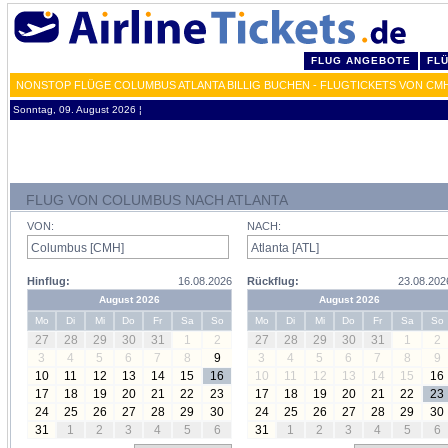
FLUG ANGEBOTE
FL
NONSTOP FLÜGE COLUMBUS ATLANTA BILLIG BUCHEN - FLUGTICKETS VON CMH
Sonntag, 09. August 2026 ¦
FLUG VON COLUMBUS NACH ATLANTA
VON:
NACH:
Hinflug:
16.08.2026
Rückflug:
23.08.202
August 2026
August 2026
Mo
Di
Mi
Do
Fr
Sa
So
Mo
Di
Mi
Do
Fr
Sa
So
27
28
29
30
31
1
2
27
28
29
30
31
1
2
3
4
5
6
7
8
9
3
4
5
6
7
8
9
10
11
12
13
14
15
16
10
11
12
13
14
15
16
17
18
19
20
21
22
23
17
18
19
20
21
22
23
24
25
26
27
28
29
30
24
25
26
27
28
29
30
31
1
2
3
4
5
6
31
1
2
3
4
5
6