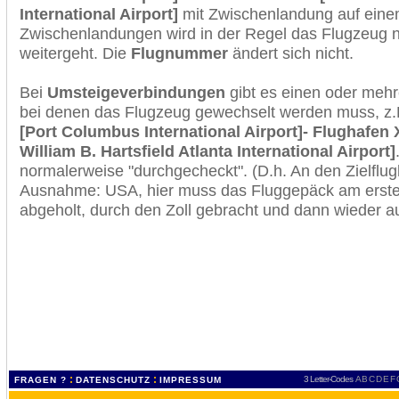
International Airport]
mit Zwischenlandung auf einem
Zwischenlandungen wird in der Regel das Flugzeug n
weitergeht. Die
Flugnummer
ändert sich nicht.
Bei
Umsteigeverbindungen
gibt es einen oder meh
bei denen das Flugzeug gewechselt werden muss, z
[Port Columbus International Airport]- Flughafen 
William B. Hartsfield Atlanta International Airport]
normalerweise "durchgecheckt". (D.h. An den Zielflugh
Ausnahme: USA, hier muss das Fluggepäck am erste
abgeholt, durch den Zoll gebracht und dann wieder 
:
:
3 Letter-Codes
A
B
C
D
E
F
FRAGEN ?
DATENSCHUTZ
IMPRESSUM