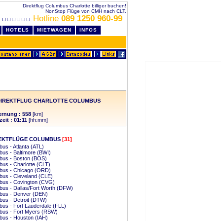
Direktflug Columbus Charlotte billiger buchen!
NonStop Flüge von CMH nach CLT.
Hotline
089 1250 960-99
HOTELS
MIETWAGEN
INFOS
DIREKTFLUG CHARLOTTE COLUMBUS
ernung : 558
[km]
eit : 01:11
[hh:mm]
EKTFLÜGE COLUMBUS
[31]
us - Atlanta (ATL)
us - Baltimore (BWI)
bus - Boston (BOS)
us - Charlotte (CLT)
bus - Chicago (ORD)
bus - Cleveland (CLE)
bus - Covington (CVG)
us - Dallas/Fort Worth (DFW)
bus - Denver (DEN)
us - Detroit (DTW)
us - Fort Lauderdale (FLL)
bus - Fort Myers (RSW)
bus - Houston (IAH)