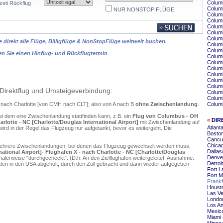
Columb
zeit Rückflug
Colum
NUR NONSTOP FLÜGE
Columb
Colum
Columb
Colum
Columb
 direkt alle Flüge, Billigflüge & NonStopFlüge weltweit buchen.
Columb
Colum
en Sie einen Hinflug- und Rückflugtermin
Colum
Colum
Colum
Columb
Colum
Columb
Direktflug und Umsteigeverbindung:
Colum
Columb
s nach Charlotte [von CMH nach CLT]; also von A nach B
ohne Zwischenlandung
.
Colum
ei dem eine Zwischenlandung stattfinden kann, z.B. ein
Flug von Columbus - OH
«
DIR
rlotte - NC [Charlotte/Douglas International Airport]
mit Zwischenlandung auf
Atlant
ird in der Regel das Flugzeug nur aufgetankt, bevor es weitergeht. Die
Boston
Cancun
Chicag
mehrere Zwischenlandungen, bei denen das Flugzeug gewechselt werden muss,
Dallas
tional Airport]- Flughafen X - nach Charlotte - NC [Charlotte/Douglas
Denver
alerweise "durchgecheckt". (D.h. An den Zielflughafen weitergeleitet. Ausnahme:
Detroi
en in den USA abgeholt, durch den Zoll gebracht und dann wieder aufgegeben
Fort L
Fort M
Frankf
Housto
Las Ve
London
Los An
Mexico
Miami 