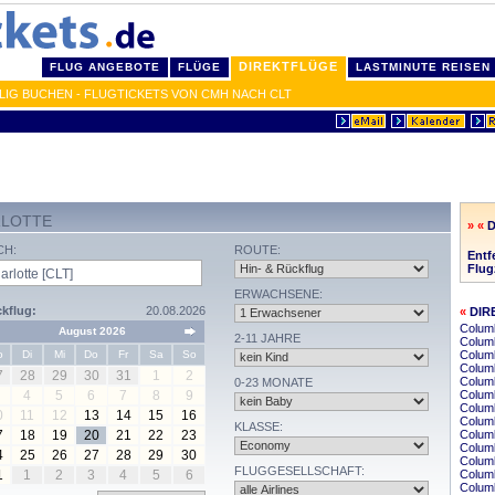
DIREKTFLÜGE
FLUG ANGEBOTE
FLÜGE
LASTMINUTE REISEN
IG BUCHEN - FLUGTICKETS VON CMH NACH CLT
RLOTTE
» «
CH:
ROUTE:
Entf
Flugz
ERWACHSENE:
kflug:
20.08.2026
«
DIR
Columb
August 2026
2-11 JAHRE
Columb
o
Di
Mi
Do
Fr
Sa
So
Colum
Columb
7
28
29
30
31
1
2
Colum
0-23 MONATE
4
5
6
7
8
9
Colum
Colum
0
11
12
13
14
15
16
Columb
KLASSE:
7
18
19
20
21
22
23
Colum
Columb
4
25
26
27
28
29
30
Columb
FLUGGESELLSCHAFT:
1
1
2
3
4
5
6
Colum
Colum