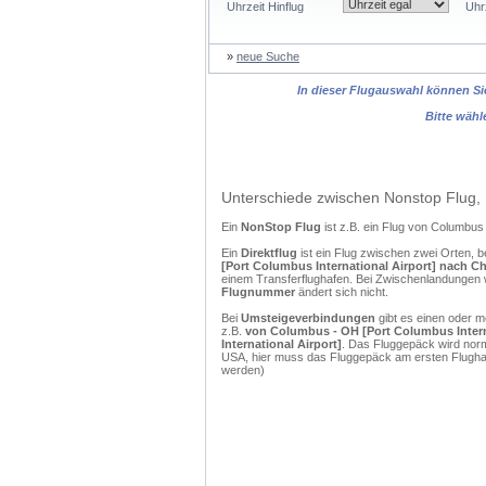
Uhrzeit Hinflug
Uhr
»
neue Suche
In dieser Flugauswahl können Sie
Bitte wähl
Unterschiede zwischen Nonstop Flug, 
Ein
NonStop Flug
ist z.B. ein Flug von Columbu
Ein
Direktflug
ist ein Flug zwischen zwei Orten, b
[Port Columbus International Airport] nach Cha
einem Transferflughafen. Bei Zwischenlandungen w
Flugnummer
ändert sich nicht.
Bei
Umsteigeverbindungen
gibt es einen oder 
z.B.
von Columbus - OH [Port Columbus Interna
International Airport]
. Das Fluggepäck wird norm
USA, hier muss das Fluggepäck am ersten Flughaf
werden)