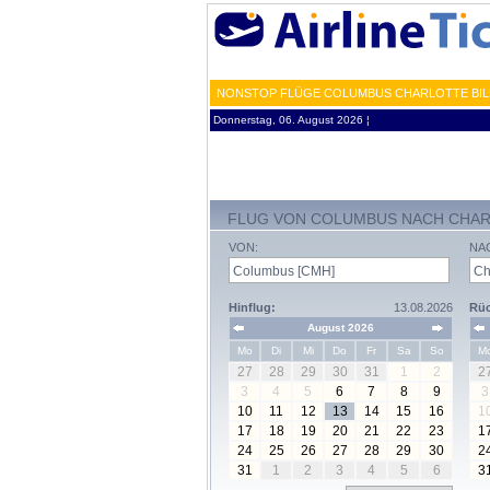
NONSTOP FLÜGE COLUMBUS CHARLOTTE BILL
Donnerstag, 06. August 2026 ¦
FLUG VON COLUMBUS NACH CHA
VON:
NA
Hinflug:
13.08.2026
Rüc
August 2026
Mo
Di
Mi
Do
Fr
Sa
So
M
27
28
29
30
31
1
2
2
3
4
5
6
7
8
9
3
10
11
12
13
14
15
16
1
17
18
19
20
21
22
23
1
24
25
26
27
28
29
30
2
31
1
2
3
4
5
6
3