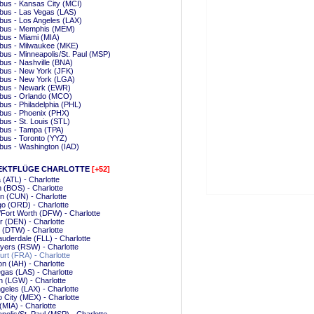
us - Kansas City (MCI)
bus - Las Vegas (LAS)
us - Los Angeles (LAX)
bus - Memphis (MEM)
us - Miami (MIA)
bus - Milwaukee (MKE)
us - Minneapolis/St. Paul (MSP)
us - Nashville (BNA)
bus - New York (JFK)
bus - New York (LGA)
bus - Newark (EWR)
bus - Orlando (MCO)
us - Philadelphia (PHL)
bus - Phoenix (PHX)
us - St. Louis (STL)
bus - Tampa (TPA)
us - Toronto (YYZ)
bus - Washington (IAD)
EKTFLÜGE CHARLOTTE
[+52]
a (ATL) - Charlotte
 (BOS) - Charlotte
 (CUN) - Charlotte
o (ORD) - Charlotte
/Fort Worth (DFW) - Charlotte
 (DEN) - Charlotte
t (DTW) - Charlotte
auderdale (FLL) - Charlotte
yers (RSW) - Charlotte
urt (FRA) - Charlotte
n (IAH) - Charlotte
gas (LAS) - Charlotte
 (LGW) - Charlotte
geles (LAX) - Charlotte
 City (MEX) - Charlotte
(MIA) - Charlotte