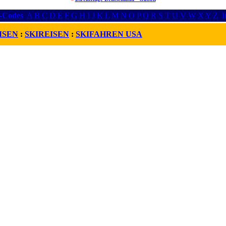
r-Codes
A
B
C
D
E
F
G
H
I
J
K
L
M
N
O
P
Q
R
S
T
U
V
W
X
Y
Z
I
ISEN
:
SKIREISEN
:
SKIFAHREN USA