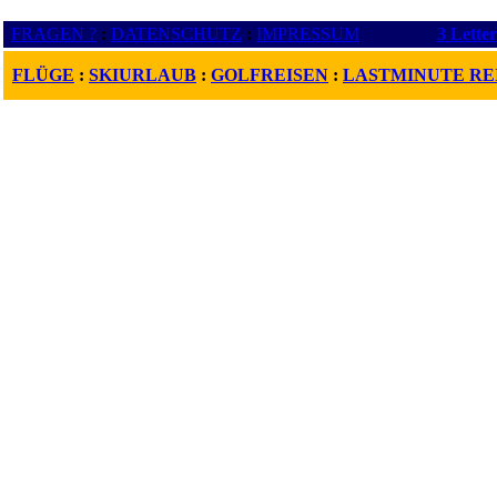
FRAGEN ?
:
DATENSCHUTZ
:
IMPRESSUM
3 Lette
FLÜGE
:
SKIURLAUB
:
GOLFREISEN
:
LASTMINUTE RE