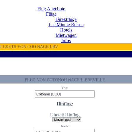
Flug Angebote
Flüge
Direktflüge
LastMinute Reisen
Hotels
Mietwagen
Infos
TICKETS VON COO NACH LBV
FLUG VON COTONOU NACH LIBREVILLE
Von:
Hinflug:
Uhrzeit Hinflug
Nach: