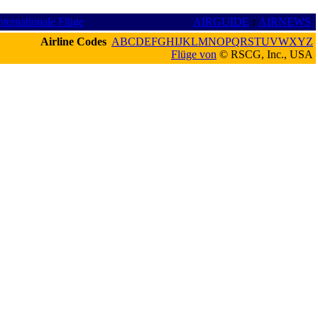
nternationale Flüge
AIRGUIDE
:
AIRNEWS
Airline Codes
A
B
C
D
E
F
G
H
I
J
K
L
M
N
O
P
Q
R
S
T
U
V
W
X
Y
Z
Flüge von
© RSCG, Inc., USA