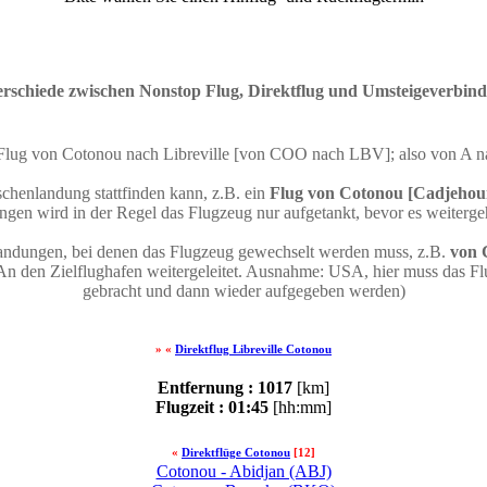
rschiede zwischen Nonstop Flug, Direktflug und Umsteigeverbin
n Flug von Cotonou nach Libreville [von COO nach LBV]; also von A 
chenlandung stattfinden kann, z.B. ein
Flug von Cotonou [Cadjehoun
gen wird in der Regel das Flugzeug nur aufgetankt, bevor es weiterge
andungen, bei denen das Flugzeug gewechselt werden muss, z.B.
von 
An den Zielflughafen weitergeleitet. Ausnahme: USA, hier muss das F
gebracht und dann wieder aufgegeben werden)
» «
Direktflug Libreville Cotonou
Entfernung : 1017
[km]
Flugzeit : 01:45
[hh:mm]
«
Direktflüge Cotonou
[12]
Cotonou - Abidjan (ABJ)