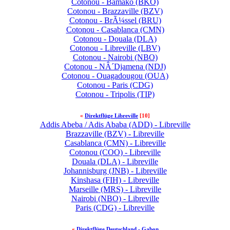
Cotonou - Bamako (BKO)
Cotonou - Brazzaville (BZV)
Cotonou - BrÃ¼ssel (BRU)
Cotonou - Casablanca (CMN)
Cotonou - Douala (DLA)
Cotonou - Libreville (LBV)
Cotonou - Nairobi (NBO)
Cotonou - NÂ´Djamena (NDJ)
Cotonou - Ouagadougou (OUA)
Cotonou - Paris (CDG)
Cotonou - Tripolis (TIP)
«
Direktflüge Libreville
[10]
Addis Abeba / Adis Ababa (ADD) - Libreville
Brazzaville (BZV) - Libreville
Casablanca (CMN) - Libreville
Cotonou (COO) - Libreville
Douala (DLA) - Libreville
Johannisburg (JNB) - Libreville
Kinshasa (FIH) - Libreville
Marseille (MRS) - Libreville
Nairobi (NBO) - Libreville
Paris (CDG) - Libreville
«
Direktflüge Deutschland - Gabon