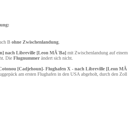
dung:
nach B
ohne Zwischenlandung
.
] nach Libreville [Leon MÂ´Ba]
mit Zwischenlandung auf einem
ht. Die
Flugnummer
ändert sich nicht.
Cotonou [Cadjehoun]- Flughafen X - nach Libreville [Leon MÂ
luggepäck am ersten Flughafen in den USA abgeholt, durch den Zoll