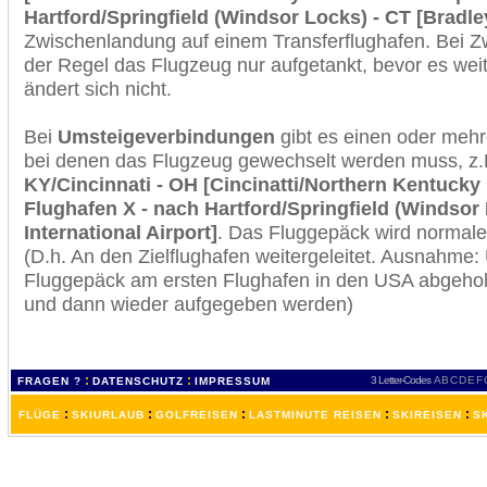
Hartford/Springfield (Windsor Locks) - CT [Bradley
Zwischenlandung auf einem Transferflughafen. Bei Z
der Regel das Flugzeug nur aufgetankt, bevor es wei
ändert sich nicht.
Bei
Umsteigeverbindungen
gibt es einen oder meh
bei denen das Flugzeug gewechselt werden muss, z
KY/Cincinnati - OH [Cincinatti/Northern Kentucky I
Flughafen X - nach Hartford/Springfield (Windsor 
International Airport]
. Das Fluggepäck wird normale
(D.h. An den Zielflughafen weitergeleitet. Ausnahme
Fluggepäck am ersten Flughafen in den USA abgeholt
und dann wieder aufgegeben werden)
:
:
3 Letter-Codes
A
B
C
D
E
F
FRAGEN ?
DATENSCHUTZ
IMPRESSUM
:
:
:
:
:
FLÜGE
SKIURLAUB
GOLFREISEN
LASTMINUTE REISEN
SKIREISEN
S