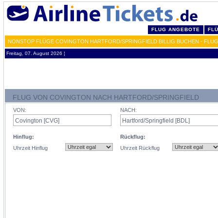
FLUG ANGEBOTE
FL
NONSTOP FLÜGE COVINGTON HARTFORD/SPRINGFIELD BILLIG BUCHEN - FLUG
Freitag, 07. August 2026 ¦
FLUG VON COVINGTON NACH HARTFORD/SPRINGFIELD
VON:
NACH:
Hinflug:
Rückflug:
Uhrzeit Hinflug
Uhrzeit Rückflug