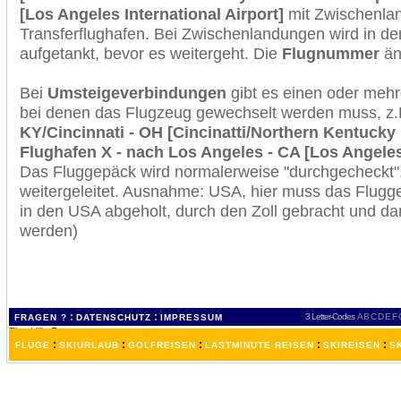
[Los Angeles International Airport]
mit Zwischenla
Transferflughafen. Bei Zwischenlandungen wird in de
aufgetankt, bevor es weitergeht. Die
Flugnummer
änd
Bei
Umsteigeverbindungen
gibt es einen oder meh
bei denen das Flugzeug gewechselt werden muss, z
KY/Cincinnati - OH [Cincinatti/Northern Kentucky I
Flughafen X - nach Los Angeles - CA [Los Angeles 
Das Fluggepäck wird normalerweise "durchgecheckt". 
weitergeleitet. Ausnahme: USA, hier muss das Flugg
in den USA abgeholt, durch den Zoll gebracht und d
werden)
:
:
3 Letter-Codes
A
B
C
D
E
F
FRAGEN ?
DATENSCHUTZ
IMPRESSUM
:
:
:
:
:
FLÜGE
SKIURLAUB
GOLFREISEN
LASTMINUTE REISEN
SKIREISEN
S