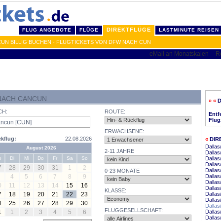
DIREKTFLÜGE
FLUG ANGEBOTE
FLÜGE
LASTMINUTE REISEN
N BILLIG BUCHEN - FLUGTICKETS VON DFW NACH CUN
NACH CANCUN
» «
CH:
ROUTE:
Entf
Flug
ERWACHSENE:
kflug:
22.08.2026
«
DIR
Dallas
August 2026
2-11 JAHRE
Dallas
o
Di
Mi
Do
Fr
Sa
So
Dallas
Dallas
7
28
29
30
31
1
2
Dallas
0-23 MONATE
4
5
6
7
8
9
Dallas
Dallas
0
11
12
13
14
15
16
Dallas
KLASSE:
7
18
19
20
21
22
23
Dallas
Dallas
4
25
26
27
28
29
30
Dallas
FLUGGESELLSCHAFT:
1
1
2
3
4
5
6
Dallas
Dallas