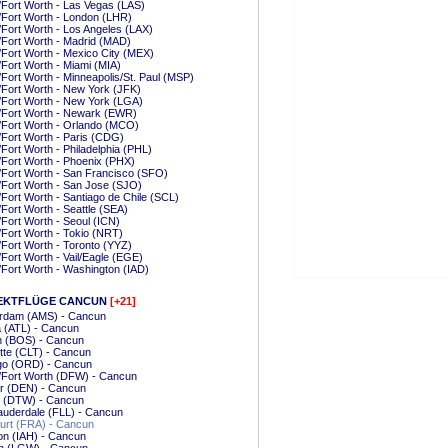
/Fort Worth - Las Vegas (LAS)
/Fort Worth - London (LHR)
/Fort Worth - Los Angeles (LAX)
/Fort Worth - Madrid (MAD)
/Fort Worth - Mexico City (MEX)
/Fort Worth - Miami (MIA)
/Fort Worth - Minneapolis/St. Paul (MSP)
/Fort Worth - New York (JFK)
/Fort Worth - New York (LGA)
/Fort Worth - Newark (EWR)
/Fort Worth - Orlando (MCO)
/Fort Worth - Paris (CDG)
/Fort Worth - Philadelphia (PHL)
/Fort Worth - Phoenix (PHX)
/Fort Worth - San Francisco (SFO)
/Fort Worth - San Jose (SJO)
/Fort Worth - Santiago de Chile (SCL)
/Fort Worth - Seattle (SEA)
/Fort Worth - Seoul (ICN)
/Fort Worth - Tokio (NRT)
/Fort Worth - Toronto (YYZ)
/Fort Worth - Vail/Eagle (EGE)
/Fort Worth - Washington (IAD)
EKTFLÜGE CANCUN
[+21]
rdam (AMS) - Cancun
a (ATL) - Cancun
n (BOS) - Cancun
tte (CLT) - Cancun
go (ORD) - Cancun
/Fort Worth (DFW) - Cancun
r (DEN) - Cancun
t (DTW) - Cancun
auderdale (FLL) - Cancun
urt (FRA) - Cancun
on (IAH) - Cancun