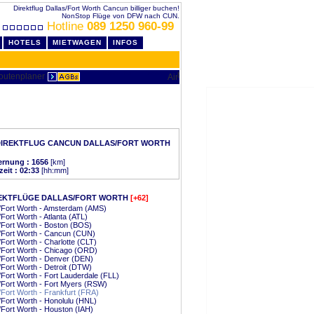
Direktflug Dallas/Fort Worth Cancun billiger buchen!
NonStop Flüge von DFW nach CUN.
Hotline
089 1250 960-99
HOTELS
MIETWAGEN
INFOS
DIREKTFLUG CANCUN DALLAS/FORT WORTH
ernung : 1656
[km]
zeit : 02:33
[hh:mm]
EKTFLÜGE DALLAS/FORT WORTH
[+62]
/Fort Worth - Amsterdam (AMS)
/Fort Worth - Atlanta (ATL)
/Fort Worth - Boston (BOS)
/Fort Worth - Cancun (CUN)
/Fort Worth - Charlotte (CLT)
/Fort Worth - Chicago (ORD)
/Fort Worth - Denver (DEN)
/Fort Worth - Detroit (DTW)
/Fort Worth - Fort Lauderdale (FLL)
/Fort Worth - Fort Myers (RSW)
/Fort Worth - Frankfurt (FRA)
/Fort Worth - Honolulu (HNL)
/Fort Worth - Houston (IAH)