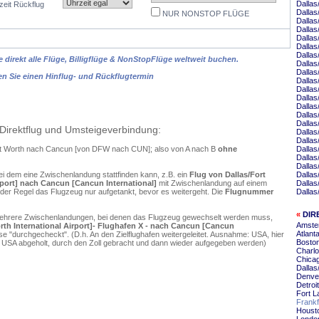
Dallas
zeit Rückflug
Dallas
NUR NONSTOP FLÜGE
Dallas
Dallas
Dallas
Dallas
Dallas
 direkt alle Flüge, Billigflüge & NonStopFlüge weltweit buchen.
Dallas
Dallas
en Sie einen Hinflug- und Rückflugtermin
Dallas
Dallas
Dallas
Dallas
Dallas
Dallas
Direktflug und Umsteigeverbindung:
Dallas
Dallas
Fort Worth nach Cancun [von DFW nach CUN]; also von A nach B
ohne
Dallas
Dallas
Dallas
ei dem eine Zwischenlandung stattfinden kann, z.B. ein
Flug von Dallas/Fort
Dallas
irport] nach Cancun [Cancun International]
mit Zwischenlandung auf einem
Dallas
 der Regel das Flugzeug nur aufgetankt, bevor es weitergeht. Die
Flugnummer
Dallas
«
DIR
mehrere Zwischenlandungen, bei denen das Flugzeug gewechselt werden muss,
Amste
orth International Airport]- Flughafen X - nach Cancun [Cancun
Atlant
e "durchgecheckt". (D.h. An den Zielflughafen weitergeleitet. Ausnahme: USA, hier
Bosto
 USA abgeholt, durch den Zoll gebracht und dann wieder aufgegeben werden)
Charlo
Chica
Dallas
Denve
Detroi
Fort L
Frankf
Houst