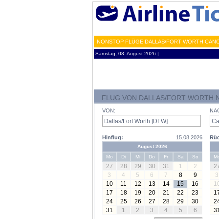
NONSTOP FLÜGE DALLAS/FORT WORTH CANCU
Samstag, 08. August 2026 ¦
FLUG VON DALLAS/FORT WORTH 
VON:
NA
Hinflug:
15.08.2026
Rüc
August 2026
Mo
Di
Mi
Do
Fr
Sa
So
M
27
28
29
30
31
1
2
2
3
4
5
6
7
8
9
3
10
11
12
13
14
15
16
1
17
18
19
20
21
22
23
1
24
25
26
27
28
29
30
2
31
1
2
3
4
5
6
3