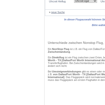
Uhrzeit Hinflug
Uhr
»
neue Suche
In dieser Flugauswahl können Sie
Bitte wähl
Unterschiede zwischen Nonstop Flug, 
Ein
NonStop Flug
ist z.B. ein Flug von Dallas/
Zwischenlandung
.
Ein
Direktflug
ist ein Flug zwischen zwei Orten, b
Worth - TX [Dallas/Fort Worth International A
Transferflughafen. Bei Zwischenlandungen wird in
ändert sich nicht.
Bei
Umsteigeverbindungen
gibt es einen oder 
z.B.
von Dallas/Fort Worth - TX [Dallas/Fort W
International]
. Das Fluggepäck wird normalerweis
muss das Fluggepäck am ersten Flughafen in den