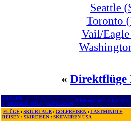
Seattle 
Toronto 
Vail/Eagle
Washington
«
Direktflüge
FRAGEN
3 Letter-Codes
A
B
C
D
E
?
:
DATENSCHUTZ
:
IMPRESSUM
FLÜGE
:
SKIURLAUB
:
GOLFREISEN
:
LASTMINUTE
REISEN
:
SKIREISEN
:
SKIFAHREN USA