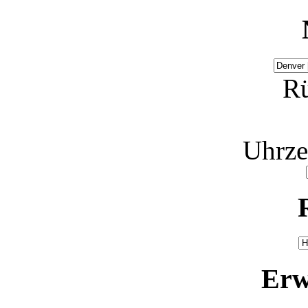
Rü
Uhrze
Erw