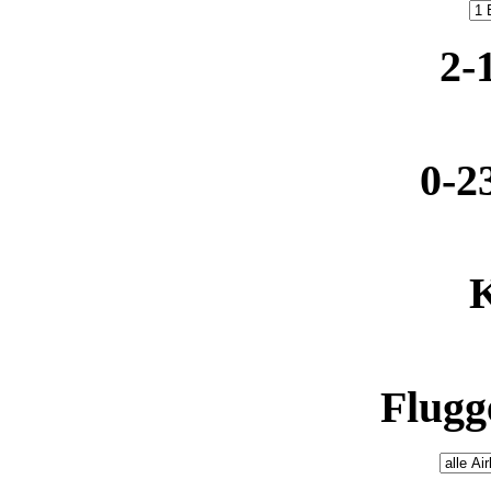
2-
0-2
K
Flugge