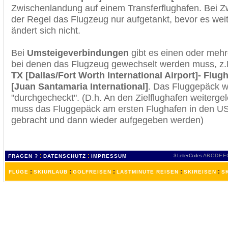
Zwischenlandung auf einem Transferflughafen. Bei Z
der Regel das Flugzeug nur aufgetankt, bevor es wei
ändert sich nicht.
Bei
Umsteigeverbindungen
gibt es einen oder meh
bei denen das Flugzeug gewechselt werden muss, z
TX [Dallas/Fort Worth International Airport]- Flu
[Juan Santamaria International]
. Das Fluggepäck w
"durchgecheckt". (D.h. An den Zielflughafen weiterge
muss das Fluggepäck am ersten Flughafen in den USA
gebracht und dann wieder aufgegeben werden)
:
:
3 Letter-Codes
A
B
C
D
E
F
FRAGEN ?
DATENSCHUTZ
IMPRESSUM
:
:
:
:
:
FLÜGE
SKIURLAUB
GOLFREISEN
LASTMINUTE REISEN
SKIREISEN
S