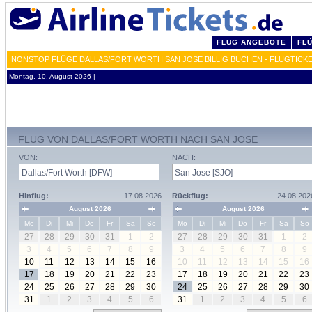
FLUG ANGEBOTE
FL
NONSTOP FLÜGE DALLAS/FORT WORTH SAN JOSE BILLIG BUCHEN - FLUGTICK
Montag, 10. August 2026 ¦
FLUG VON DALLAS/FORT WORTH NACH SAN JOSE
VON:
NACH:
Hinflug:
17.08.2026
Rückflug:
24.08.202
August 2026
August 2026
Mo
Di
Mi
Do
Fr
Sa
So
Mo
Di
Mi
Do
Fr
Sa
So
27
28
29
30
31
1
2
27
28
29
30
31
1
2
3
4
5
6
7
8
9
3
4
5
6
7
8
9
10
11
12
13
14
15
16
10
11
12
13
14
15
16
17
18
19
20
21
22
23
17
18
19
20
21
22
23
24
25
26
27
28
29
30
24
25
26
27
28
29
30
31
1
2
3
4
5
6
31
1
2
3
4
5
6