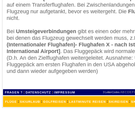
auf einem Transferflughafen. Bei Zwischenlandungen 
Flugzeug nur aufgetankt, bevor es weitergeht. Die
Fl
nicht.
Bei
Umsteigeverbindungen
gibt es einen oder meh
bei denen das Flugzeug gewechselt werden muss, z
(Internationaler Flughafen)- Flughafen X - nach Is
International Airport]
. Das Fluggepäck wird normale
(D.h. An den Zielflughafen weitergeleitet. Ausnahme
Fluggepäck am ersten Flughafen in den USA abgeholt
und dann wieder aufgegeben werden)
:
:
3 Letter-Codes
A
B
C
D
E
F
FRAGEN ?
DATENSCHUTZ
IMPRESSUM
:
:
:
:
:
FLÜGE
SKIURLAUB
GOLFREISEN
LASTMINUTE REISEN
SKIREISEN
S