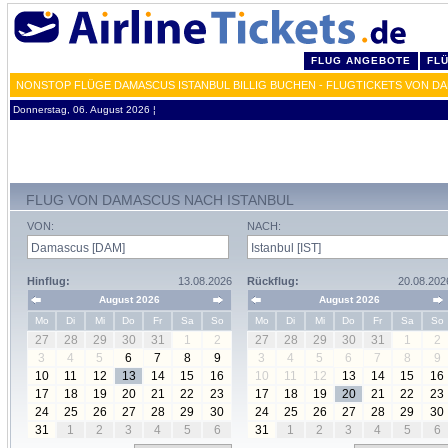
FLUG ANGEBOTE
FL
NONSTOP FLÜGE DAMASCUS ISTANBUL BILLIG BUCHEN - FLUGTICKETS VON DA
Donnerstag, 06. August 2026 ¦
FLUG VON DAMASCUS NACH ISTANBUL
VON:
NACH:
Hinflug:
13.08.2026
Rückflug:
20.08.202
August 2026
August 2026
Mo
Di
Mi
Do
Fr
Sa
So
Mo
Di
Mi
Do
Fr
Sa
So
27
28
29
30
31
1
2
27
28
29
30
31
1
2
3
4
5
6
7
8
9
3
4
5
6
7
8
9
10
11
12
13
14
15
16
10
11
12
13
14
15
16
17
18
19
20
21
22
23
17
18
19
20
21
22
23
24
25
26
27
28
29
30
24
25
26
27
28
29
30
31
1
2
3
4
5
6
31
1
2
3
4
5
6