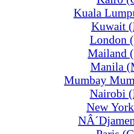
Kuala Lumpu
Kuwait (
London (
Mailand 
Manila (
Mumbay Mumb
Nairobi 
New York 
NÂ´Djamena
Paris (