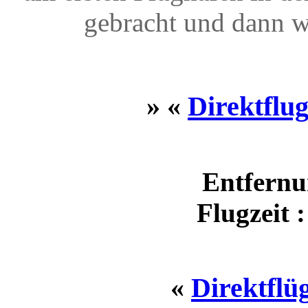
gebracht und dann w
» «
Direktflu
Entfernu
Flugzeit 
«
Direktfl