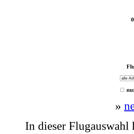
0
Flu
nur
»
n
In dieser Flugauswahl 