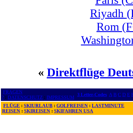
Riyadh (
Rom (F
Washington
«
Direktflüge Deut
FRAGEN
3 Letter-Codes
A
B
C
D
E
?
:
DATENSCHUTZ
:
IMPRESSUM
FLÜGE
:
SKIURLAUB
:
GOLFREISEN
:
LASTMINUTE
REISEN
:
SKIREISEN
:
SKIFAHREN USA