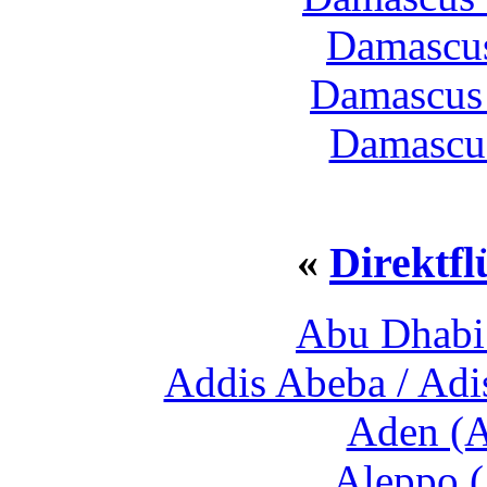
Damascu
Damascus 
Damascus
«
Direktf
Abu Dhabi
Addis Abeba / Adi
Aden (A
Aleppo (