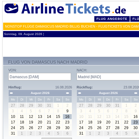
FLUG ANGEBOTE
FL
NONSTOP FLÜGE DAMASCUS MADRID BILLIG BUCHEN - FLUGTICKETS VON DA
Sonntag, 09. August 2026 ¦
FLUG VON DAMASCUS NACH MADRID
VON:
NACH:
Hinflug:
16.08.2026
Rückflug:
23.08.202
August 2026
August 2026
Mo
Di
Mi
Do
Fr
Sa
So
Mo
Di
Mi
Do
Fr
Sa
So
27
28
29
30
31
1
2
27
28
29
30
31
1
2
3
4
5
6
7
8
9
3
4
5
6
7
8
9
10
11
12
13
14
15
16
10
11
12
13
14
15
16
17
18
19
20
21
22
23
17
18
19
20
21
22
23
24
25
26
27
28
29
30
24
25
26
27
28
29
30
31
1
2
3
4
5
6
31
1
2
3
4
5
6