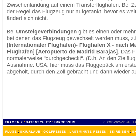
Zwischenlandung auf einem Transferflughafen. Bei Z
der Regel das Flugzeug nur aufgetankt, bevor es wei
ändert sich nicht.
Bei
Umsteigeverbindungen
gibt es einen oder meh
bei denen das Flugzeug gewechselt werden muss, z
(Internationaler Flughafen)- Flughafen X - nach Ma
Flughafen] [Aeropuerto de Madrid Barajas]
. Das F
normalerweise "durchgecheckt". (D.h. An den Zielflugh
Ausnahme: USA, hier muss das Fluggepäck am erste
abgeholt, durch den Zoll gebracht und dann wieder 
:
:
3 Letter-Codes
A
B
C
D
E
F
FRAGEN ?
DATENSCHUTZ
IMPRESSUM
:
:
:
:
:
FLÜGE
SKIURLAUB
GOLFREISEN
LASTMINUTE REISEN
SKIREISEN
S