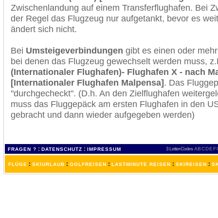
Zwischenlandung auf einem Transferflughafen. Bei Z
der Regel das Flugzeug nur aufgetankt, bevor es wei
ändert sich nicht.
Bei
Umsteigeverbindungen
gibt es einen oder meh
bei denen das Flugzeug gewechselt werden muss, z
(Internationaler Flughafen)- Flughafen X - nach Ma
[Internationaler Flughafen Malpensa]
. Das Flugge
"durchgecheckt". (D.h. An den Zielflughafen weiterge
muss das Fluggepäck am ersten Flughafen in den USA
gebracht und dann wieder aufgegeben werden)
:
:
3 Letter-Codes
A
B
C
D
E
F
FRAGEN ?
DATENSCHUTZ
IMPRESSUM
:
:
:
:
:
FLÜGE
SKIURLAUB
GOLFREISEN
LASTMINUTE REISEN
SKIREISEN
S