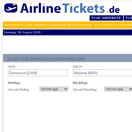
FLUG ANGEBOTE
FL
NONSTOP FLÜGE DAMASCUS MAILAND BILLIG BUCHEN - FLUGTICKETS VON DA
Samstag, 08. August 2026 ¦
FLUG VON DAMASCUS NACH MAILAND
VON:
NACH:
Hinflug:
Rückflug:
Uhrzeit Hinflug
Uhrzeit Rückflug