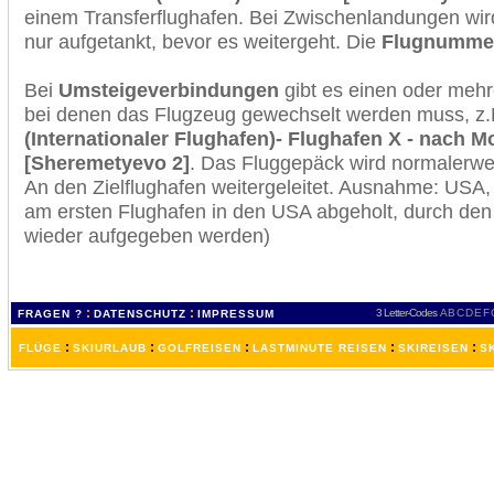
einem Transferflughafen. Bei Zwischenlandungen wir
nur aufgetankt, bevor es weitergeht. Die
Flugnumme
Bei
Umsteigeverbindungen
gibt es einen oder meh
bei denen das Flugzeug gewechselt werden muss, z
(Internationaler Flughafen)- Flughafen X - nach
[Sheremetyevo 2]
. Das Fluggepäck wird normalerwei
An den Zielflughafen weitergeleitet. Ausnahme: USA
am ersten Flughafen in den USA abgeholt, durch den
wieder aufgegeben werden)
:
:
3 Letter-Codes
A
B
C
D
E
F
FRAGEN ?
DATENSCHUTZ
IMPRESSUM
:
:
:
:
:
FLÜGE
SKIURLAUB
GOLFREISEN
LASTMINUTE REISEN
SKIREISEN
S