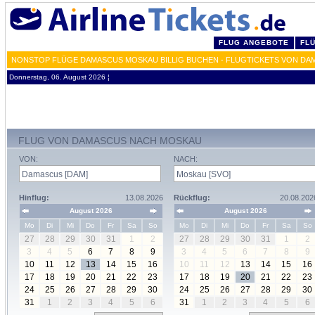
FLUG ANGEBOTE
FL
NONSTOP FLÜGE DAMASCUS MOSKAU BILLIG BUCHEN - FLUGTICKETS VON DA
Donnerstag, 06. August 2026 ¦
FLUG VON DAMASCUS NACH MOSKAU
VON:
NACH:
Hinflug:
13.08.2026
Rückflug:
20.08.202
August 2026
August 2026
Mo
Di
Mi
Do
Fr
Sa
So
Mo
Di
Mi
Do
Fr
Sa
So
27
28
29
30
31
1
2
27
28
29
30
31
1
2
3
4
5
6
7
8
9
3
4
5
6
7
8
9
10
11
12
13
14
15
16
10
11
12
13
14
15
16
17
18
19
20
21
22
23
17
18
19
20
21
22
23
24
25
26
27
28
29
30
24
25
26
27
28
29
30
31
1
2
3
4
5
6
31
1
2
3
4
5
6