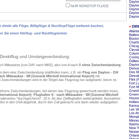
Dayto
Dayton
NUR NONSTOP FLÜGE
Dayto
Dayton
Dayton
 direkt alle Flüge, Billigflüge & NonStopFlüge weltweit buchen.
«
DIR
Atlant
en Sie einen Hinflug- und Rückflugtermin
Baltim
Bosto
Charlo
Chica
Clevel
Colum
Direktflug und Umsteigeverbindung:
Covin
Dallas
Dayton
nach Milwaukee [von DAY nach MKE]; also von A nach B
ohne Zwischenlandung
.
Denve
Des M
ei dem eine Zwischenlandung stattfinden kann, z.B. ein
Flug von Dayton - OH
Detroi
ch Milwaukee - WI [General Mitchell International Airport]
mit
Flint 
 Zwischenlandungen wird in der Regel das Flugzeug nur aufgetankt, bevor es
Fort L
Fort 
Grand
mehrere Zwischenlandungen, bei denen das Flugzeug gewechselt werden muss,
Green
rnational Airport]- Flughafen X - nach Milwaukee - WI [General Mitchell
Housto
alerweise "durchgecheckt". (D.h. An den Zielflughafen weitergeleitet. Ausnahme:
Indian
en in den USA abgeholt, durch den Zoll gebracht und dann wieder aufgegeben
Kansas
Las Ve
Los An
Memph
Minnea
Nashvi
New Y
Newar
Orlan