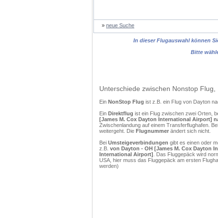
»
neue Suche
In dieser Flugauswahl können Sie
Bitte wähl
Unterschiede zwischen Nonstop Flug, 
Ein
NonStop Flug
ist z.B. ein Flug von Dayton 
Ein
Direktflug
ist ein Flug zwischen zwei Orten, b
[James M. Cox Dayton International Airport] na
Zwischenlandung auf einem Transferflughafen. Bei
weitergeht. Die
Flugnummer
ändert sich nicht.
Bei
Umsteigeverbindungen
gibt es einen oder 
z.B.
von Dayton - OH [James M. Cox Dayton Inte
International Airport]
. Das Fluggepäck wird norm
USA, hier muss das Fluggepäck am ersten Flughaf
werden)