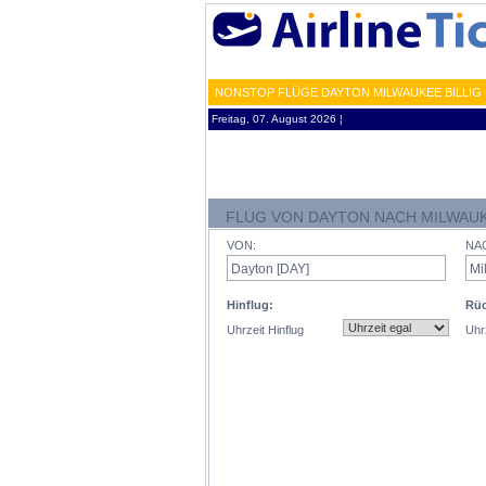
NONSTOP FLÜGE DAYTON MILWAUKEE BILLIG 
Freitag, 07. August 2026 ¦
FLUG VON DAYTON NACH MILWAU
VON:
NA
Hinflug:
Rüc
Uhrzeit Hinflug
Uhr