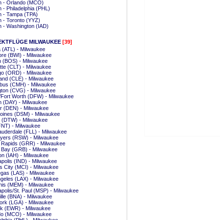
n - Orlando (MCO)
 - Philadelphia (PHL)
n - Tampa (TPA)
 - Toronto (YYZ)
 - Washington (IAD)
EKTFLÜGE MILWAUKEE
[39]
a (ATL) - Milwaukee
ore (BWI) - Milwaukee
n (BOS) - Milwaukee
tte (CLT) - Milwaukee
go (ORD) - Milwaukee
and (CLE) - Milwaukee
bus (CMH) - Milwaukee
gton (CVG) - Milwaukee
/Fort Worth (DFW) - Milwaukee
 (DAY) - Milwaukee
r (DEN) - Milwaukee
oines (DSM) - Milwaukee
t (DTW) - Milwaukee
(FNT) - Milwaukee
auderdale (FLL) - Milwaukee
Myers (RSW) - Milwaukee
 Rapids (GRR) - Milwaukee
 Bay (GRB) - Milwaukee
n (IAH) - Milwaukee
apolis (IND) - Milwaukee
 City (MCI) - Milwaukee
gas (LAS) - Milwaukee
geles (LAX) - Milwaukee
is (MEM) - Milwaukee
polis/St. Paul (MSP) - Milwaukee
lle (BNA) - Milwaukee
ork (LGA) - Milwaukee
k (EWR) - Milwaukee
do (MCO) - Milwaukee