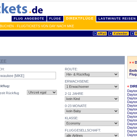
DIREKTFLÜGE
FLUG ANGEBOTE
FLÜGE
LASTMINUTE REISEN
BUCHEN - FLUGTICKETS VON DAY NACH MKE
KEE
» «
D
CH:
ROUTE:
Entf
Flug
ERWACHSENE:
kflug:
«
DIR
Dayton
zeit Rückflug
2-11 JAHRE
Dayton
Dayton
Dayto
Dayton
0-23 MONATE
Dayton
Dayto
Dayton
KLASSE:
Dayton
Dayto
Dayton
FLUGGESELLSCHAFT:
Dayto
Dayto