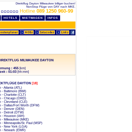
Direktflug Dayton Milwaukee billiger buchen!
NonStop Flüge von DAY nach MKE.
Hotline
089 1250 960-99
HOTELS
MIETWAGEN
INFOS
IREKTFLUG MILWAUKEE DAYTON
ernung : 455
[km]
zeit : 01:03
[hh:mm]
EKTFLÜGE DAYTON
[18]
 - Atlanta (ATL)
 - Baltimore (BWI)
 - Charlotte (CLT)
n - Chicago (ORD)
 - Cleveland (CLE)
 - Dallas/Fort Worth (DFW)
n - Denver (DEN)
 - Detroit (DTW)
 - Houston (IAH)
n - Milwaukee (MKE)
 - Minneapolis/St. Paul (MSP)
n - New York (LGA)
n - Newark (EWR)