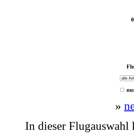
0
Flu
nur
»
n
In dieser Flugauswahl 