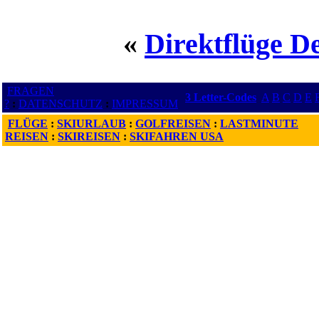
«
Direktflüge D
FRAGEN
3 Letter-Codes
A
B
C
D
E
?
:
DATENSCHUTZ
:
IMPRESSUM
FLÜGE
:
SKIURLAUB
:
GOLFREISEN
:
LASTMINUTE
REISEN
:
SKIREISEN
:
SKIFAHREN USA