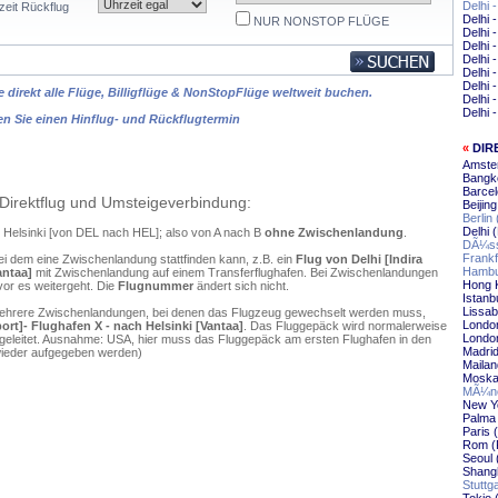
Delhi
zeit Rückflug
Delhi 
NUR NONSTOP FLÜGE
Delhi
Delhi 
Delhi
Delhi 
Delhi 
 direkt alle Flüge, Billigflüge & NonStopFlüge weltweit buchen.
Delhi 
Delhi 
en Sie einen Hinflug- und Rückflugtermin
«
DIR
Amster
Bangko
Barcel
Direktflug und Umsteigeverbindung:
Beijin
Berlin
Delhi 
ch Helsinki [von DEL nach HEL]; also von A nach B
ohne Zwischenlandung
.
DÃ¼sse
Frankf
ei dem eine Zwischenlandung stattfinden kann, z.B. ein
Flug von Delhi [Indira
Hambur
antaa]
mit Zwischenlandung auf einem Transferflughafen. Bei Zwischenlandungen
Hong K
vor es weitergeht. Die
Flugnummer
ändert sich nicht.
Istanbu
Lissab
mehrere Zwischenlandungen, bei denen das Flugzeug gewechselt werden muss,
London
port]- Flughafen X - nach Helsinki [Vantaa]
. Das Fluggepäck wird normalerweise
London
ergeleitet. Ausnahme: USA, hier muss das Fluggepäck am ersten Flughafen in den
Madrid
wieder aufgegeben werden)
Mailan
Moskau
MÃ¼nc
New Yo
Palma 
Paris 
Rom (F
Seoul 
Shangh
Stuttg