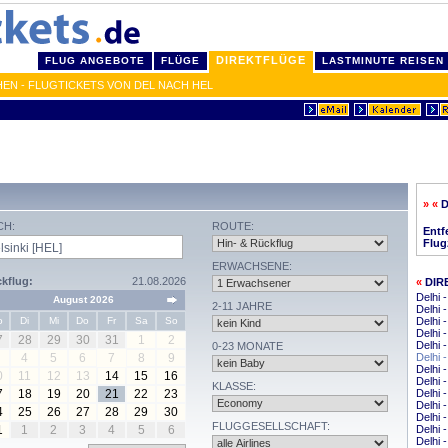
DIREKTFLÜGE
FLUG ANGEBOTE
FLÜGE
LASTMINUTE REISEN
HEN - FLUGTICKETS VON DEL NACH HEL
» «
D
CH:
ROUTE:
Entf
Flug
ERWACHSENE:
kflug:
21.08.2026
«
DIR
Delhi
August 2026
2-11 JAHRE
Delhi 
o
Di
Mi
Do
Fr
Sa
So
Delhi 
Delhi 
7
28
29
30
31
1
2
Delhi 
0-23 MONATE
4
5
6
7
8
9
Delhi 
Delhi
0
11
12
13
14
15
16
Delhi
KLASSE:
7
18
19
20
21
22
23
Delhi -
Delhi 
4
25
26
27
28
29
30
Delhi 
FLUGGESELLSCHAFT:
1
1
2
3
4
5
6
Delhi
Delhi