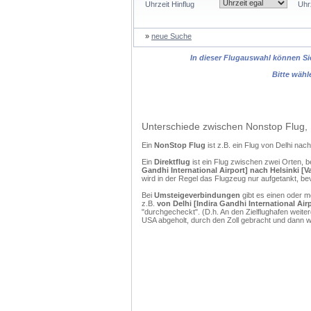
Uhrzeit Hinflug
Uhr
»
neue Suche
In dieser Flugauswahl können Sie
Bitte wähl
Unterschiede zwischen Nonstop Flug, 
Ein
NonStop Flug
ist z.B. ein Flug von Delhi na
Ein
Direktflug
ist ein Flug zwischen zwei Orten, b
Gandhi International Airport] nach Helsinki [V
wird in der Regel das Flugzeug nur aufgetankt, be
Bei
Umsteigeverbindungen
gibt es einen oder 
z.B.
von Delhi [Indira Gandhi International Air
"durchgecheckt". (D.h. An den Zielflughafen weit
USA abgeholt, durch den Zoll gebracht und dann 