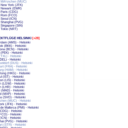
 - MÃ¼nchen (MUC)
- New York (JFK)
 - Newark (EWR)
- Paris (CDG)
 - Rom (FCO)
- Seoul (ICN)
- Shanghai (PVG)
- Singapore (SIN)
- Tokio (NRT)
EKTFLÜGE HELSINKI
[+28]
dam (AMS) - Helsinki
k (BKK) - Helsinki
ona (BCN) - Helsinki
g (PEK) - Helsinki
 (TXL) - Helsinki
(DEL) - Helsinki
ldorf (DUS) - Helsinki
urt (FRA) - Helsinki
g (HAM) - Helsinki
ong (HKG) - Helsinki
l (IST) - Helsinki
on (LIS) - Helsinki
 (LGW) - Helsinki
 (LHR) - Helsinki
 (MAD) - Helsinki
d (MXP) - Helsinki
 (SVO) - Helsinki
hen (MUC) - Helsinki
rk (JFK) - Helsinki
de Mallorca (PMI) - Helsinki
(CDG) - Helsinki
CO) - Helsinki
(ICN) - Helsinki
ai (PVG) - Helsinki
art (STR) - Helsinki