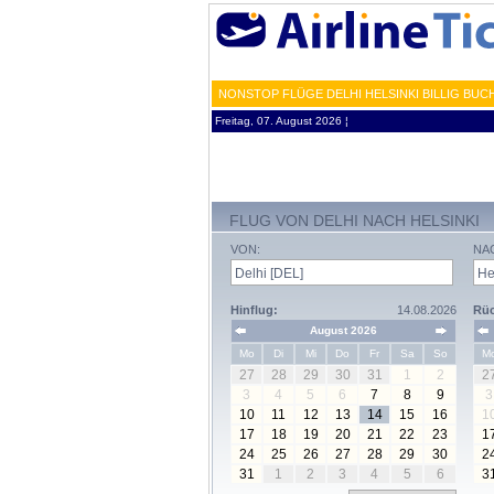
NONSTOP FLÜGE DELHI HELSINKI BILLIG BUC
Freitag, 07. August 2026 ¦
FLUG VON DELHI NACH HELSINKI
VON:
NA
Hinflug:
14.08.2026
Rüc
August 2026
Mo
Di
Mi
Do
Fr
Sa
So
M
27
28
29
30
31
1
2
2
3
4
5
6
7
8
9
3
10
11
12
13
14
15
16
1
17
18
19
20
21
22
23
1
24
25
26
27
28
29
30
2
31
1
2
3
4
5
6
3