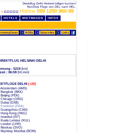
Direktflug Delhi Helsinki billiger buchen!
NonStop Flüge von DEL nach HEL.
Hotline
089 1250 960-99
HOTELS
MIETWAGEN
INFOS
IREKTFLUG HELSINKI DELHI
ernung : 5219
[km]
zeit : 06:59
[hh:mm]
EKTFLÜGE DELHI
[+20]
 - Amsterdam (AMS)
- Bangkok (BKK)
- Beijing (PEK)
- Chicago (ORD)
- Dubai (DXB)
- Frankfurt (FRA)
 - Guangzhou (CAN)
 - Hong Kong (HKG)
 Istanbul (IST)
- Kuala Lumpur (KUL)
- London (LHR)
 - Moskau (SVO)
 - Mumbay Mumbai (BOM)