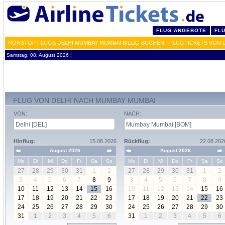
FLUG ANGEBOTE
FL
NONSTOP FLÜGE DELHI MUMBAY MUMBAI BILLIG BUCHEN - FLUGTICKETS VON 
Samstag, 08. August 2026 ¦
FLUG VON DELHI NACH MUMBAY MUMBAI
VON:
NACH:
Hinflug:
15.08.2026
Rückflug:
22.08.202
August 2026
August 2026
Mo
Di
Mi
Do
Fr
Sa
So
Mo
Di
Mi
Do
Fr
Sa
So
27
28
29
30
31
1
2
27
28
29
30
31
1
2
3
4
5
6
7
8
9
3
4
5
6
7
8
9
10
11
12
13
14
15
16
10
11
12
13
14
15
16
17
18
19
20
21
22
23
17
18
19
20
21
22
23
24
25
26
27
28
29
30
24
25
26
27
28
29
30
31
1
2
3
4
5
6
31
1
2
3
4
5
6