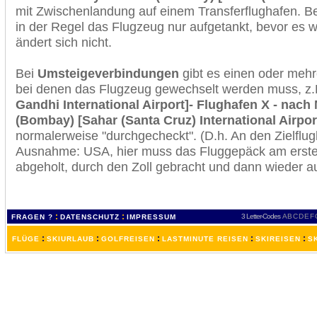
mit Zwischenlandung auf einem Transferflughafen. B
in der Regel das Flugzeug nur aufgetankt, bevor es w
ändert sich nicht.
Bei
Umsteigeverbindungen
gibt es einen oder meh
bei denen das Flugzeug gewechselt werden muss, z
Gandhi International Airport]- Flughafen X - na
(Bombay) [Sahar (Santa Cruz) International Airpor
normalerweise "durchgecheckt". (D.h. An den Zielflugh
Ausnahme: USA, hier muss das Fluggepäck am erste
abgeholt, durch den Zoll gebracht und dann wieder 
:
:
3 Letter-Codes
A
B
C
D
E
F
FRAGEN ?
DATENSCHUTZ
IMPRESSUM
:
:
:
:
:
FLÜGE
SKIURLAUB
GOLFREISEN
LASTMINUTE REISEN
SKIREISEN
S